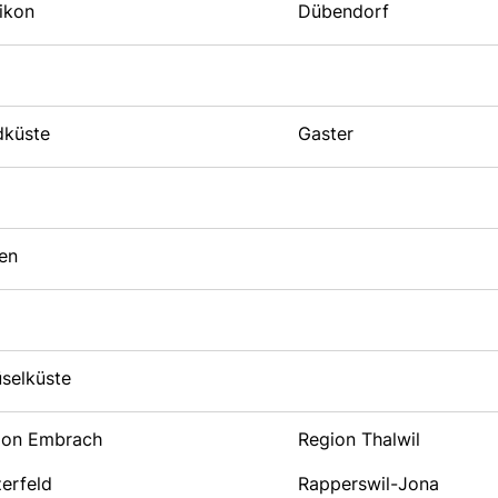
ikon
Dübendorf
dküste
Gaster
en
selküste
ion Embrach
Region Thalwil
erfeld
Rapperswil-Jona