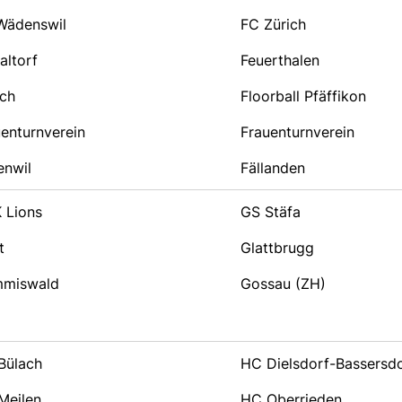
Wädenswil
FC Zürich
altorf
Feuerthalen
ach
Floorball Pfäffikon
enturnverein
Frauenturnverein
enwil
Fällanden
 Lions
GS Stäfa
t
Glattbrugg
miswald
Gossau (ZH)
Bülach
HC Dielsdorf-Bassersd
Meilen
HC Oberrieden