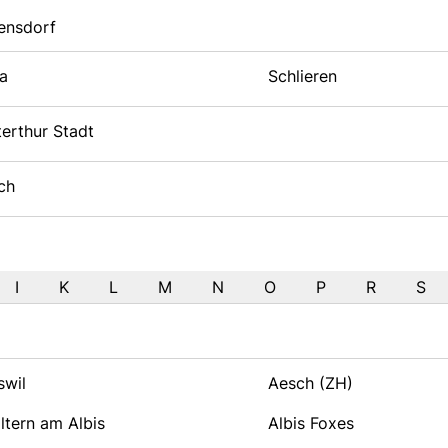
ensdorf
a
Schlieren
erthur Stadt
ch
I
K
L
M
N
O
P
R
S
swil
Aesch (ZH)
ltern am Albis
Albis Foxes