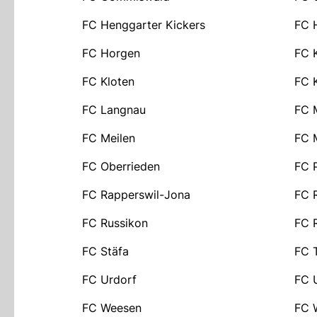
FC Henggarter Kickers
FC H
FC Horgen
FC 
FC Kloten
FC 
FC Langnau
FC 
FC Meilen
FC 
FC Oberrieden
FC P
FC Rapperswil-Jona
FC 
FC Russikon
FC 
FC Stäfa
FC T
FC Urdorf
FC 
FC Weesen
FC 