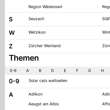
Region Wädenswil
Reg
S
Seuzach
Stäf
W
Wetzikon
Wint
Z
Zürcher Weinland
Züri
Themen
0-9
A
B
D
E
F
G
H
0-9
3star cats wallisellen
A
Adlikon
Adli
Aeugst am Albis
Affo