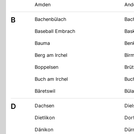
Amden
And
B
Bachenbülach
Bac
Baseball Embrach
Bas
Bauma
Ben
Berg am Irchel
Bir
Boppelsen
Brüt
Buch am Irchel
Buc
Bäretswil
Bül
D
Dachsen
Diel
Dietlikon
Dor
Dänikon
Dür