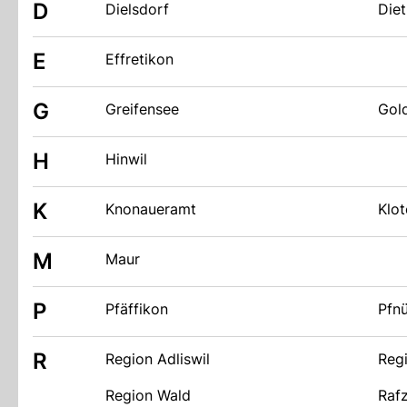
D
Dielsdorf
Diet
E
Effretikon
G
Greifensee
Gol
H
Hinwil
K
Knonaueramt
Klot
M
Maur
P
Pfäffikon
Pfnü
R
Region Adliswil
Reg
Region Wald
Rafz