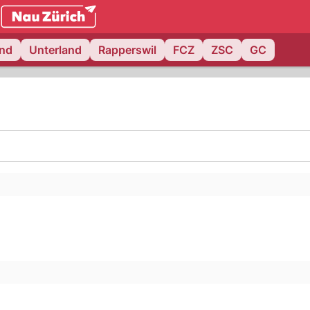
.ch
and
Unterland
Rapperswil
FCZ
ZSC
GC