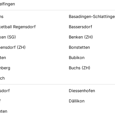
elfingen
hs
Basadingen-Schlattinge
ketball Regensdorf
Bassersdorf
ken (SG)
Benken (ZH)
mensdorf (ZH)
Bonstetten
ten
Bubikon
hberg
Buchs (ZH)
ach
sdorf
Diessenhofen
f
Dällikon
nten