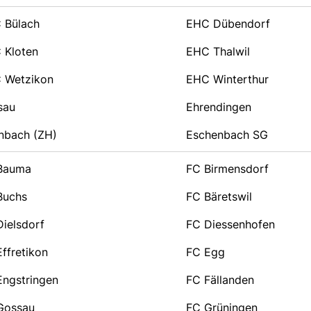
 Bülach
EHC Dübendorf
 Kloten
EHC Thalwil
 Wetzikon
EHC Winterthur
sau
Ehrendingen
enbach (ZH)
Eschenbach SG
Bauma
FC Birmensdorf
Buchs
FC Bäretswil
ielsdorf
FC Diessenhofen
ffretikon
FC Egg
Engstringen
FC Fällanden
Gossau
FC Grüningen