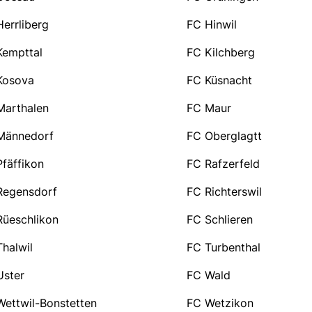
errliberg
FC Hinwil
Kempttal
FC Kilchberg
Kosova
FC Küsnacht
Marthalen
FC Maur
Männedorf
FC Oberglagtt
fäffikon
FC Rafzerfeld
Regensdorf
FC Richterswil
Rüeschlikon
FC Schlieren
halwil
FC Turbenthal
Uster
FC Wald
Wettwil-Bonstetten
FC Wetzikon