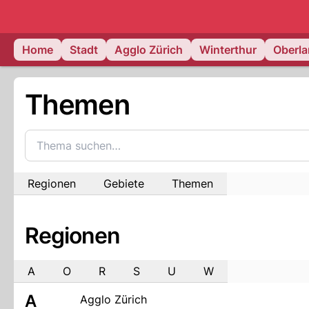
zurich.
NAU
Home
Stadt
Agglo Zürich
Winterthur
Oberl
Themen
Regionen
Gebiete
Themen
Regionen
A
O
R
S
U
W
A
Agglo Zürich