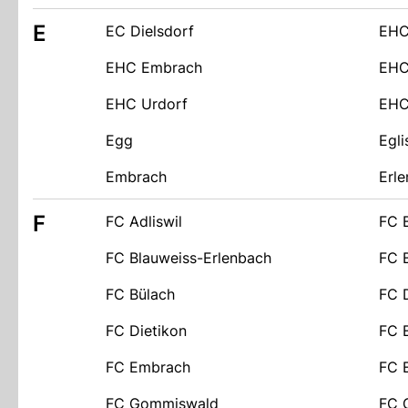
E
EC Dielsdorf
EHC
EHC Embrach
EHC
EHC Urdorf
EHC
Egg
Egli
Embrach
Erl
F
FC Adliswil
FC 
FC Blauweiss-Erlenbach
FC 
FC Bülach
FC D
FC Dietikon
FC E
FC Embrach
FC 
FC Gommiswald
FC 