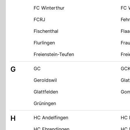
FC Winterthur
FC 
FCRJ
Fehr
Fischenthal
Fla
Flurlingen
Frau
Freienstein-Teufen
Frei
G
GC
GCK
Geroldswil
Glat
Glattfelden
Gom
Grüningen
H
HC Andelfingen
HC 
HC Ehrendingen
HC 