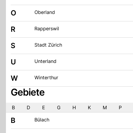
O
Oberland
R
Rapperswil
S
Stadt Zürich
U
Unterland
W
Winterthur
Gebiete
B
D
E
G
H
K
M
P
B
Bülach