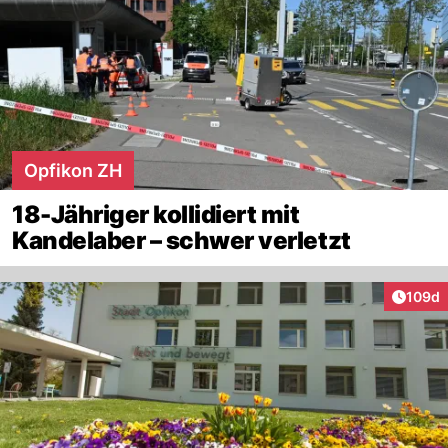
Opfikon ZH
18-Jähriger kollidiert mit
Kandelaber – schwer verletzt
Artike
109d