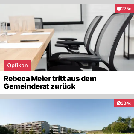
Artike
275d
Opfikon
Rebeca Meier tritt aus dem
Gemeinderat zurück
Artikel
284d