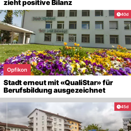
zieht positive Bilanz
Artik
40d
Opfikon
Stadt erneut mit «QualiStar» für
Berufsbildung ausgezeichnet
Artik
45d