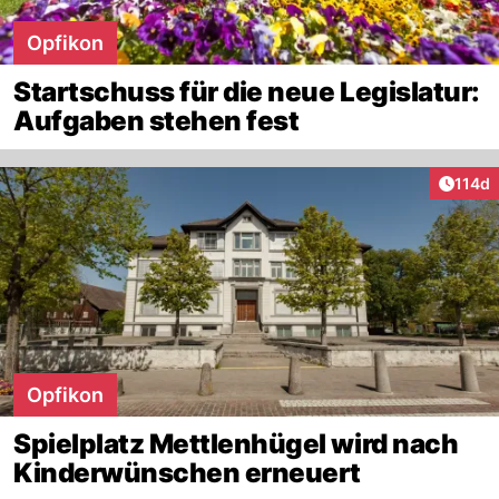
Opfikon
Startschuss für die neue Legislatur:
Aufgaben stehen fest
Artike
114d
Opfikon
Spielplatz Mettlenhügel wird nach
Kinderwünschen erneuert