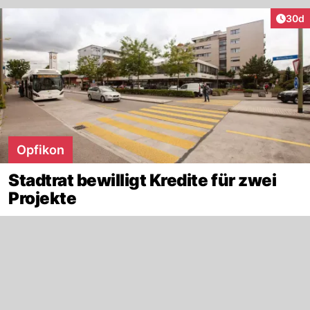
Artik
30d
Opfikon
Stadtrat bewilligt Kredite für zwei
Projekte