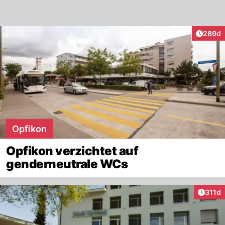
Artikel
289d
Opfikon
Opfikon verzichtet auf
genderneutrale WCs
Artike
311d