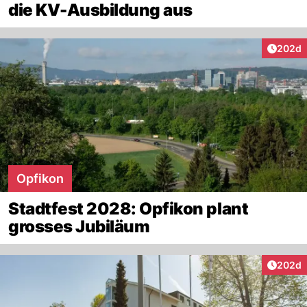
die KV-Ausbildung aus
Artikel
202d
Opfikon
Stadtfest 2028: Opfikon plant
grosses Jubiläum
Artikel
202d