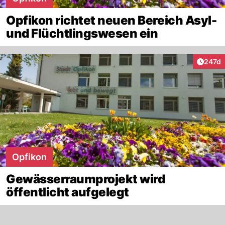
Opfikon richtet neuen Bereich Asyl-
und Flüchtlingswesen ein
Artike
247d
Opfikon
Gewässerraumprojekt wird
öffentlicht aufgelegt