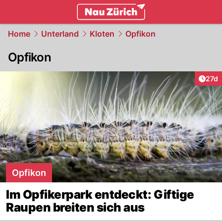
zurich.
NAU.ch
Home
Unterland
Kloten
Opfikon
Opfikon
Artik
27d
Opfikon
Im Opfikerpark entdeckt: Giftige
Raupen breiten sich aus