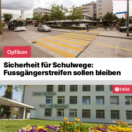
Opfikon
Sicherheit für Schulwege:
Fussgängerstreifen sollen bleiben
Artikel
340d