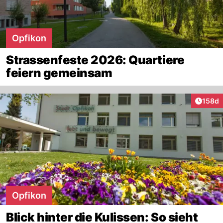
Opfikon
Strassenfeste 2026: Quartiere
feiern gemeinsam
Artike
158d
Opfikon
Blick hinter die Kulissen: So sieht