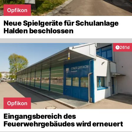
Opfikon
Neue Spielgeräte für Schulanlage
Halden beschlossen
Artike
261d
Opfikon
Eingangsbereich des
Feuerwehrgebäudes wird erneuert