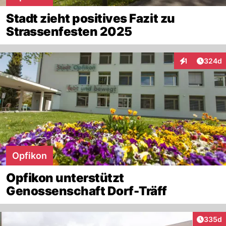
Stadt zieht positives Fazit zu
Strassenfesten 2025
Artikel
1
324d
Interaktionen
Opfikon
Opfikon unterstützt
Genossenschaft Dorf-Träff
Artikel
335d