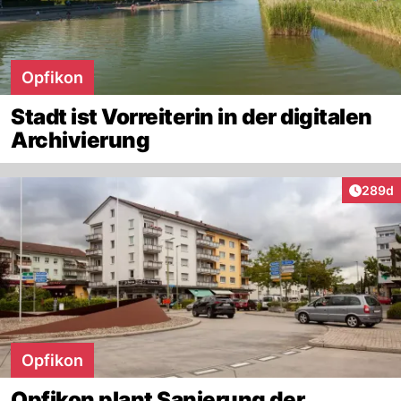
Opfikon
Stadt ist Vorreiterin in der digitalen
Archivierung
Artikel
289d
Opfikon
Opfikon plant Sanierung der