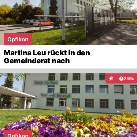
Opfikon
Martina Leu rückt in den
Gemeinderat nach
Artikel
1
236d
Interaktionen
Opfikon