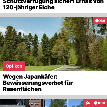
Schutzverfügung sichert Erhalt von
120-jähriger Eiche
Artik
95d
Opfikon
Wegen Japankäfer:
Bewässerungsverbot für
Rasenflächen
Artike
4
101d
Interaktionen