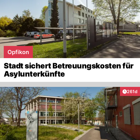
Opfikon
Stadt sichert Betreuungskosten für
Asylunterkünfte
Artike
261d