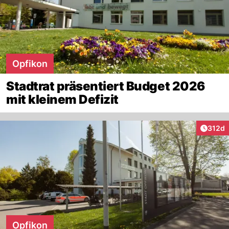
Opfikon
Stadtrat präsentiert Budget 2026
mit kleinem Defizit
Artike
312d
Opfikon