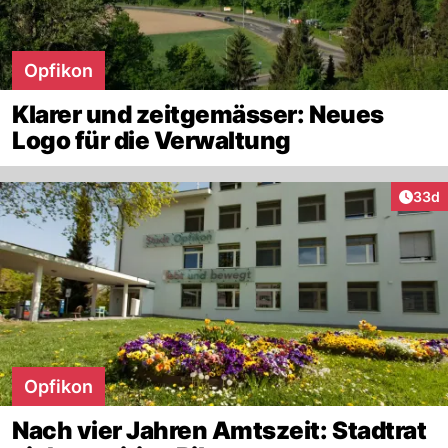
Opfikon
Klarer und zeitgemässer: Neues
Logo für die Verwaltung
Artik
33d
Opfikon
Nach vier Jahren Amtszeit: Stadtrat