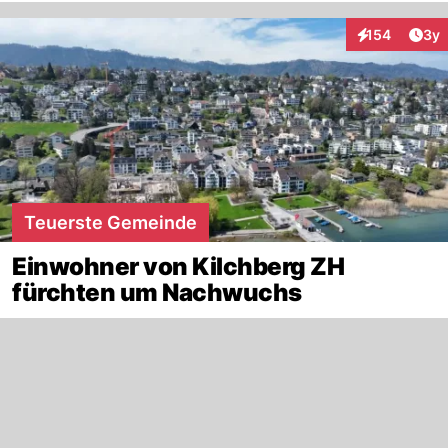
Arti
154
3y
Interaktionen
Teuerste Gemeinde
Einwohner von Kilchberg ZH
fürchten um Nachwuchs