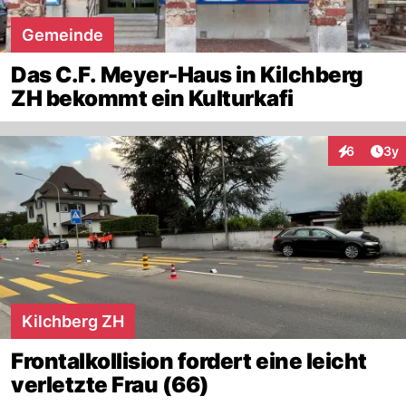
Gemeinde
Das C.F. Meyer-Haus in Kilchberg
ZH bekommt ein Kulturkafi
Arti
6
3y
Interaktion
Kilchberg ZH
Frontalkollision fordert eine leicht
verletzte Frau (66)