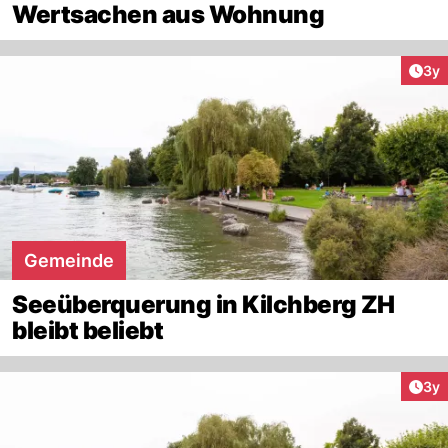
Wertsachen aus Wohnung
Arti
3y
Gemeinde
Seeüberquerung in Kilchberg ZH
bleibt beliebt
Arti
3y