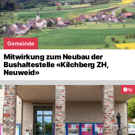
Gemeinde
Mitwirkung zum Neubau der
Bushaltestelle «Kilchberg ZH,
Neuweid»
Arti
3y