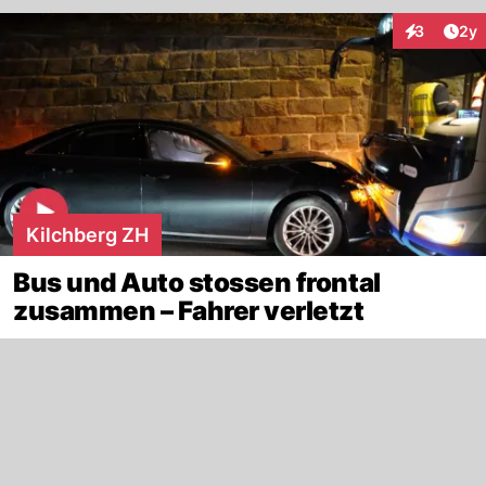
Arti
3
2y
Interaktion
Kilchberg ZH
Bus und Auto stossen frontal
zusammen – Fahrer verletzt