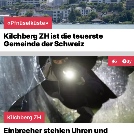
«Pfnüselküste»
Kilchberg ZH ist die teuerste
Gemeinde der Schweiz
Arti
5
3y
Interaktion
Kilchberg ZH
Einbrecher stehlen Uhren und