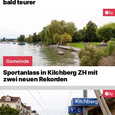
bald teurer
Arti
2y
Gemeinde
Sportanlass in Kilchberg ZH mit
zwei neuen Rekorden
Arti
3y