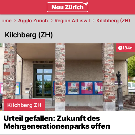
zurich.
NAU.ch
Home
Agglo Zürich
Region Adliswil
Kilchberg (ZH)
Kilchberg (ZH)
Artike
184d
Kilchberg ZH
Urteil gefallen: Zukunft des
Mehrgenerationenparks offen