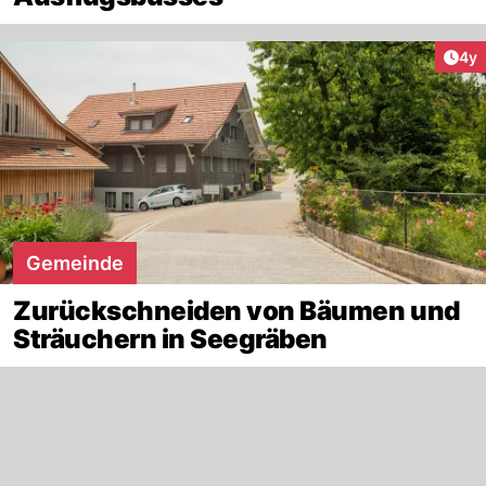
Arti
4y
Gemeinde
Zurückschneiden von Bäumen und
Sträuchern in Seegräben