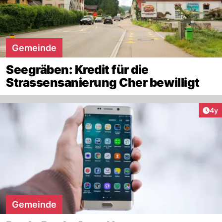
Gemeinde
Seegräben: Kredit für die
Strassensanierung Cher bewilligt
Arti
4y
Gemeinde