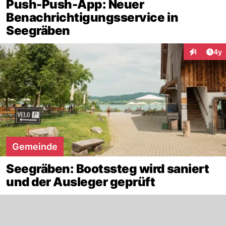
Push-Push-App: Neuer
Benachrichtigungsservice in
Seegräben
Arti
1
4y
Interaktion
Gemeinde
Seegräben: Bootssteg wird saniert
und der Ausleger geprüft