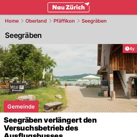
zurich.
NAU.ch
Home
Oberland
Pfäffikon
Seegräben
Seegräben
Arti
4y
Gemeinde
Seegräben verlängert den
Versuchsbetrieb des
Ausflugsbusses