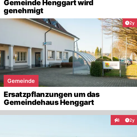
Gemeinde Henggart wird
genehmigt
Arti
2y
Gemeinde
Ersatzpflanzungen um das
Gemeindehaus Henggart
Arti
8
2y
Interaktion