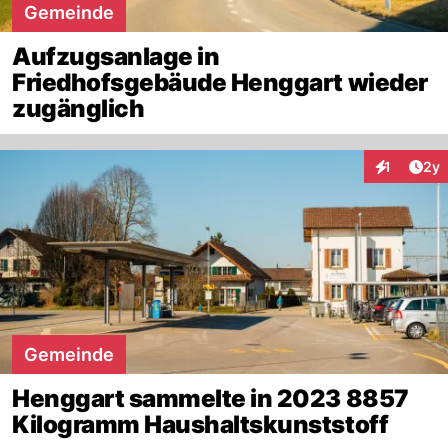
Gemeinde
Aufzugsanlage in
Friedhofsgebäude Henggart wieder
zugänglich
Arti
1
2y
Interaktion
Gemeinde
Henggart sammelte in 2023 8857
Kilogramm Haushaltskunststoff