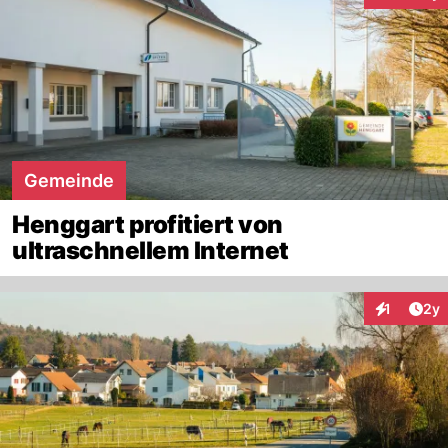
Gemeinde
Henggart profitiert von
ultraschnellem Internet
Arti
1
2y
Interaktion