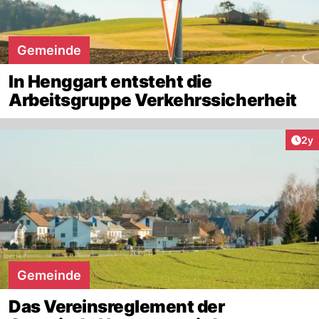
Gemeinde
In Henggart entsteht die
Arbeitsgruppe Verkehrssicherheit
Arti
2y
Gemeinde
Das Vereinsreglement der