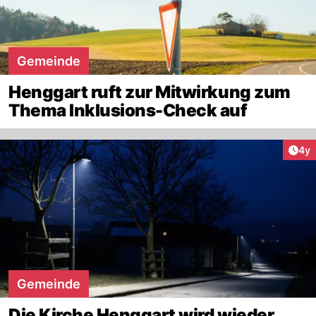
Gemeinde
Henggart ruft zur Mitwirkung zum
Thema Inklusions-Check auf
Arti
4y
Gemeinde
Die Kirche Henggart wird wieder