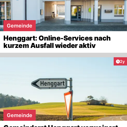
Gemeinde
Henggart: Online-Services nach
kurzem Ausfall wieder aktiv
Arti
2y
Gemeinde