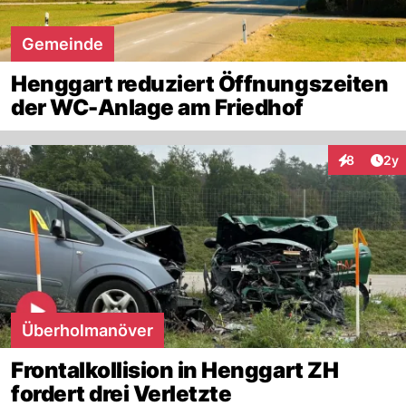
Gemeinde
Henggart reduziert Öffnungszeiten
der WC-Anlage am Friedhof
Arti
8
2y
Interaktion
Überholmanöver
Frontalkollision in Henggart ZH
fordert drei Verletzte