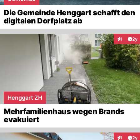
Die Gemeinde Henggart schafft den
digitalen Dorfplatz ab
Arti
1
2y
Interaktion
Henggart ZH
Mehrfamilienhaus wegen Brands
evakuiert
Arti
1
2y
Interaktion