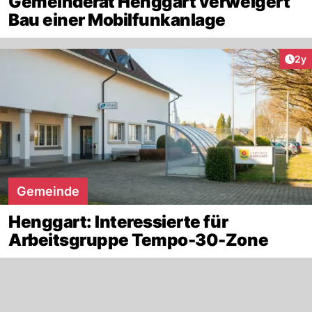
Gemeinderat Henggart verweigert
Bau einer Mobilfunkanlage
Arti
2y
Gemeinde
Henggart: Interessierte für
Arbeitsgruppe Tempo-30-Zone