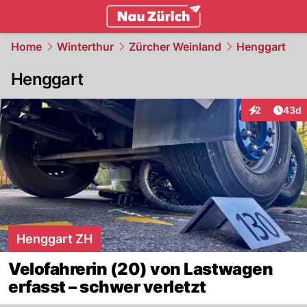
zurich.
NAU.ch
Home
Winterthur
Zürcher Weinland
Henggart
Henggart
Artik
2
43d
Interaktionen
Henggart ZH
Velofahrerin (20) von Lastwagen
erfasst – schwer verletzt