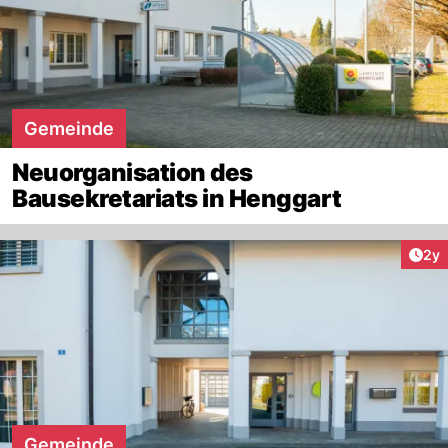
Gemeinde
Neuorganisation des
Bausekretariats in Henggart
Arti
2y
Gemeinde