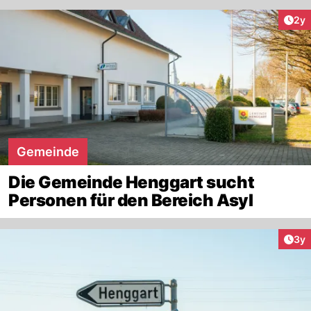
Arti
2y
Gemeinde
Die Gemeinde Henggart sucht
Personen für den Bereich Asyl
Arti
3y