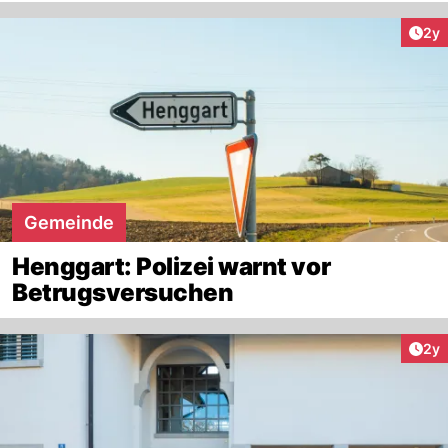
Arti
2y
Gemeinde
Henggart: Polizei warnt vor
Betrugsversuchen
Arti
2y