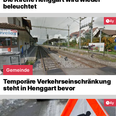
beleuchtet
Arti
4y
Gemeinde
Temporäre Verkehrseinschränkung
steht in Henggart bevor
Arti
4y