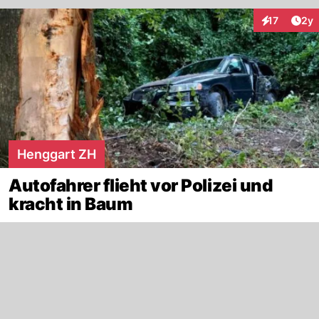
Arti
17
2y
Interaktione
Henggart ZH
Autofahrer flieht vor Polizei und
kracht in Baum