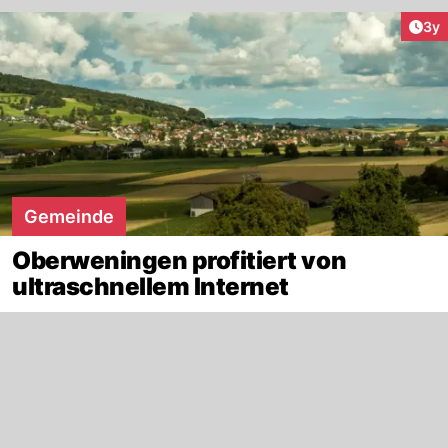
Arti
3y
Gemeinde
Oberweningen profitiert von
ultraschnellem Internet