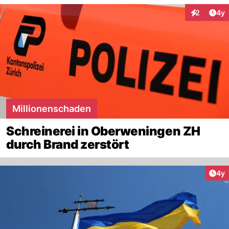
Arti
2
4y
Interaktion
Millionenschaden
Schreinerei in Oberweningen ZH
durch Brand zerstört
Arti
4y