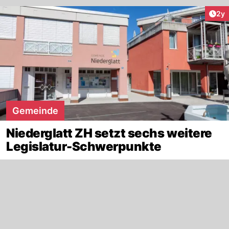
Arti
2y
Gemeinde
Niederglatt ZH setzt sechs weitere
Legislatur-Schwerpunkte