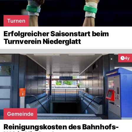
Turnen
Erfolgreicher Saisonstart beim
Turnverein Niederglatt
Arti
4y
Gemeinde
Reinigungskosten des Bahnhofs-