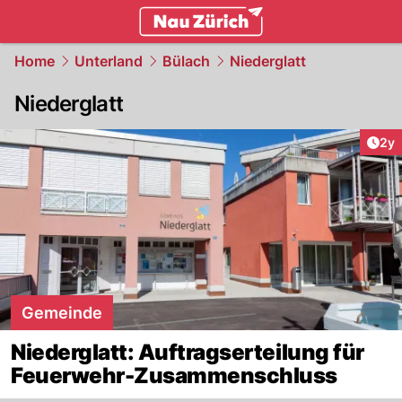
zurich.
NAU.ch
Home
Unterland
Bülach
Niederglatt
Niederglatt
Arti
2y
Gemeinde
Niederglatt: Auftragserteilung für
Feuerwehr-Zusammenschluss