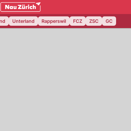
.ch
and
Unterland
Rapperswil
FCZ
ZSC
GC