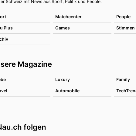
er Schweiz mit News aus Sport, Politik und People.
ort
Matchcenter
People
u Plus
Games
Stimmen 
chiv
sere Magazine
ebe
Luxury
Family
avel
Automobile
TechTren
Nau.ch folgen