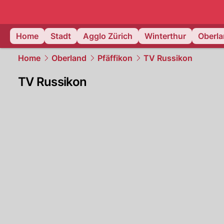
zurich.
NAU
Home
Stadt
Agglo Zürich
Winterthur
Oberl
Home
Oberland
Pfäffikon
TV Russikon
TV Russikon