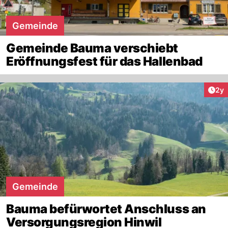
Gemeinde
Gemeinde Bauma verschiebt
Eröffnungsfest für das Hallenbad
Arti
2y
Gemeinde
Bauma befürwortet Anschluss an
Versorgungsregion Hinwil