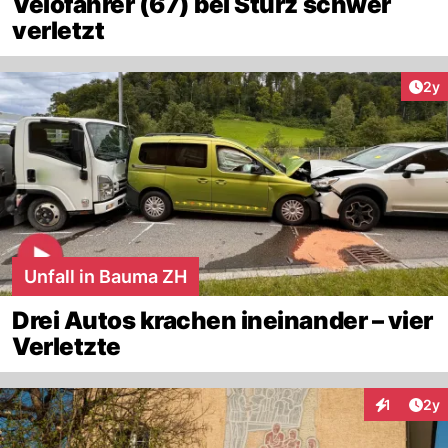
Velofahrer (67) bei Sturz schwer
verletzt
Arti
2y
Unfall in Bauma ZH
Drei Autos krachen ineinander – vier
Verletzte
Arti
1
2y
Interaktion