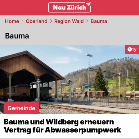
zurich.
NAU.ch
Home
Oberland
Region Wald
Bauma
Bauma
Art
1y
Gemeinde
Bauma und Wildberg erneuern
Vertrag für Abwasserpumpwerk