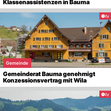
Klassenassistenzen in Bauma
Arti
2y
Gemeinde
Gemeinderat Bauma genehmigt
Konzessionsvertrag mit Wila
Arti
2y