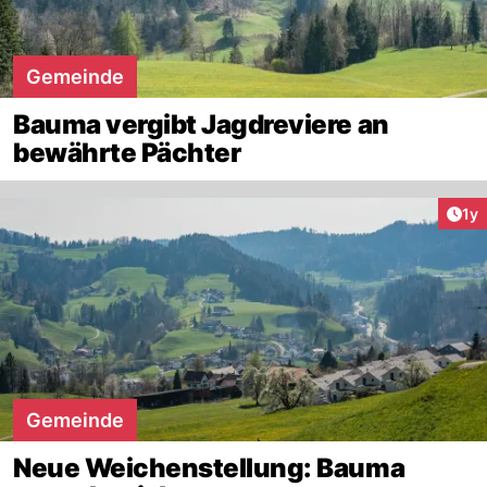
Gemeinde
Bauma vergibt Jagdreviere an
bewährte Pächter
Art
1y
Gemeinde
Neue Weichenstellung: Bauma