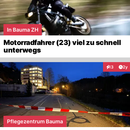
In Bauma ZH
Motorradfahrer (23) viel zu schnell
unterwegs
Arti
13
2y
Interaktione
Pflegezentrum Bauma