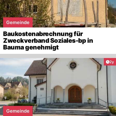
Gemeinde
Baukostenabrechnung für
Zweckverband Soziales-bp in
Bauma genehmigt
Arti
2y
Gemeinde