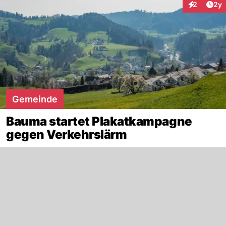
Arti
2
2y
Interaktion
Gemeinde
Bauma startet Plakatkampagne
gegen Verkehrslärm