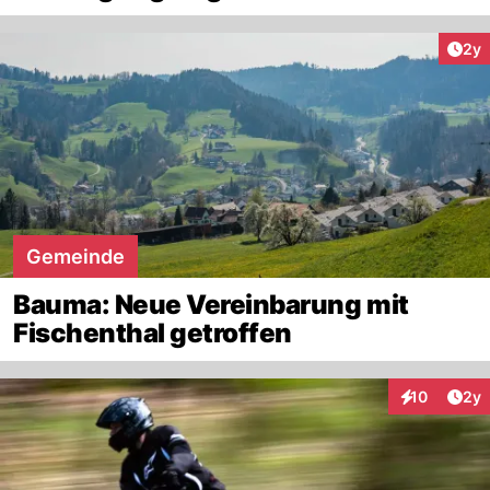
Arti
2y
Gemeinde
Bauma: Neue Vereinbarung mit
Fischenthal getroffen
Arti
10
2y
Interaktione