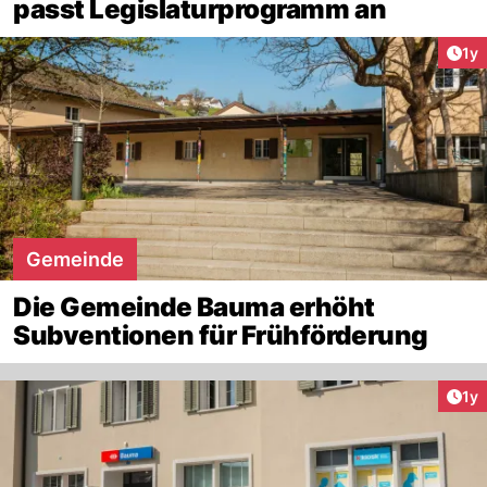
passt Legislaturprogramm an
Art
1y
Gemeinde
Die Gemeinde Bauma erhöht
Subventionen für Frühförderung
Art
1y