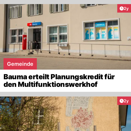
Arti
2y
Gemeinde
Bauma erteilt Planungskredit für
den Multifunktionswerkhof
Arti
2y