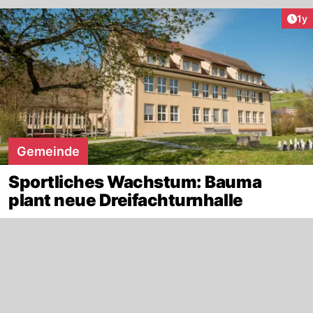
Art
1y
Gemeinde
Sportliches Wachstum: Bauma
plant neue Dreifachturnhalle