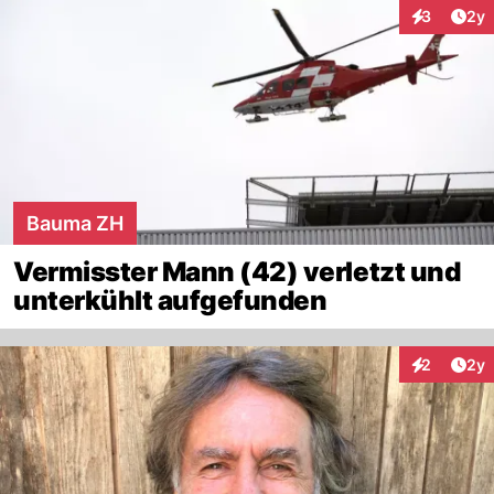
Arti
3
2y
Interaktion
Bauma ZH
Vermisster Mann (42) verletzt und
unterkühlt aufgefunden
Arti
2
2y
Interaktion