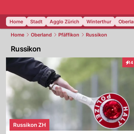
zurich.
NAU
Home
Stadt
Agglo Zürich
Winterthur
Oberl
Home
Oberland
Pfäffikon
Russikon
Russikon
14
Inte
Russikon ZH