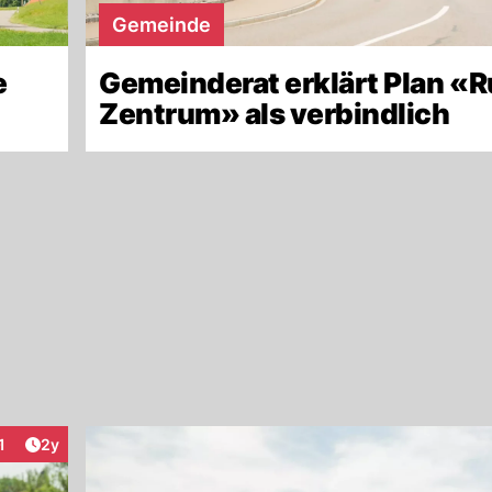
Gemeinde
e
Gemeinderat erklärt Plan «
Zentrum» als verbindlich
Artikel veröffentlicht:
1
2y
nteraktionen