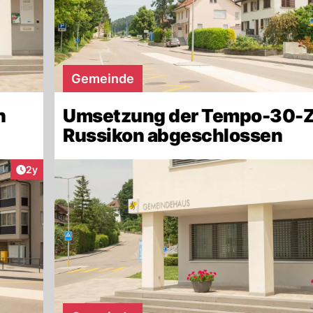
Gemeinde
n
Umsetzung der Tempo-30-Z
Russikon abgeschlossen
Artikel veröffentlicht:
2y