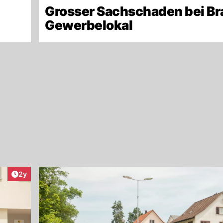
Grosser Sachschaden bei Br
Gewerbelokal
Artikel veröffentlicht:
2y