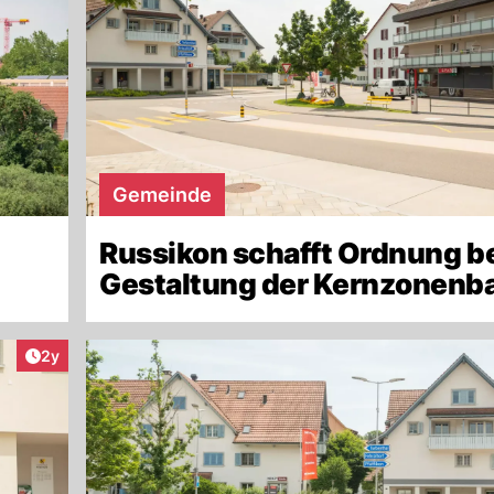
Gemeinde
Russikon schafft Ordnung b
Gestaltung der Kernzonenb
Artikel veröffentlicht:
2y