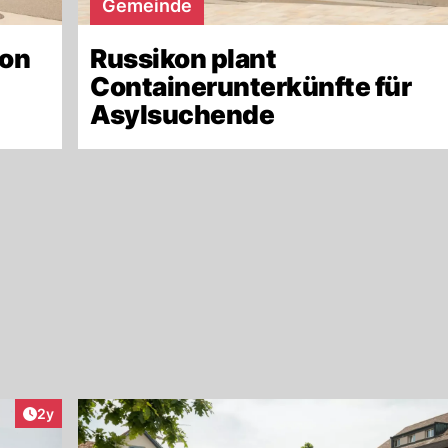
Gemeinde
kon
Russikon plant
Containerunterkünfte für
Asylsuchende
Artikel veröffentlicht:
2y