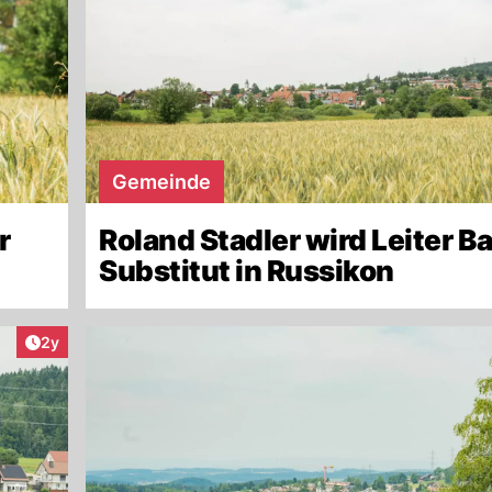
Gemeinde
r
Roland Stadler wird Leiter B
Substitut in Russikon
Artikel veröffentlicht:
2y