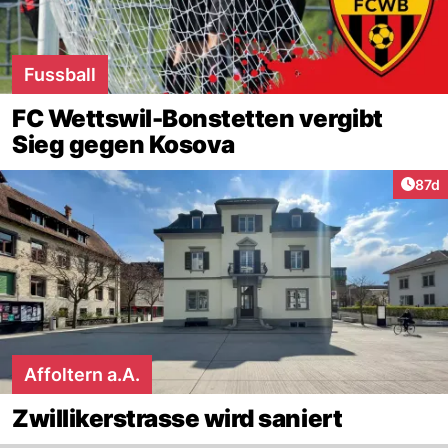
Fussball
FC Wettswil-Bonstetten vergibt
Sieg gegen Kosova
Artik
87d
Affoltern a.A.
Zwillikerstrasse wird saniert