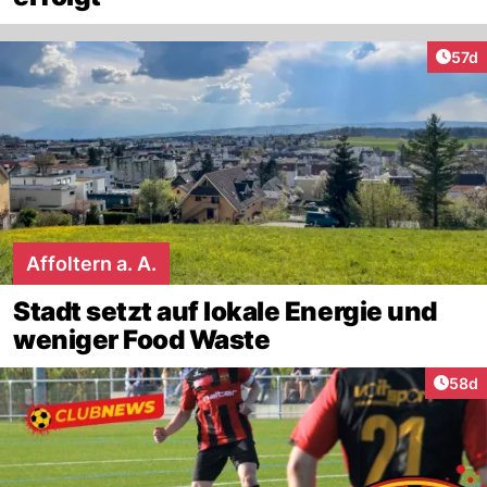
Artik
57d
Affoltern a. A.
Stadt setzt auf lokale Energie und
weniger Food Waste
Artik
58d