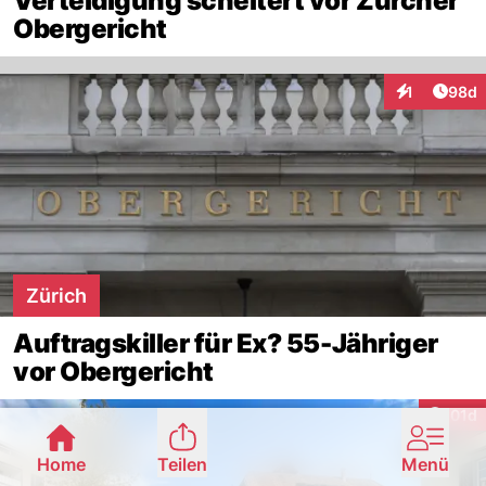
Verteidigung scheitert vor Zürcher
Obergericht
Artik
1
98d
Interaktione
Zürich
Auftragskiller für Ex? 55-Jähriger
vor Obergericht
Artike
101d
Home
Teilen
Menü