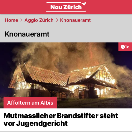
zurich.
NAU.ch
Home
Agglo Zürich
Knonaueramt
Knonaueramt
Art
1d
Affoltern am Albis
Mutmasslicher Brandstifter steht
vor Jugendgericht