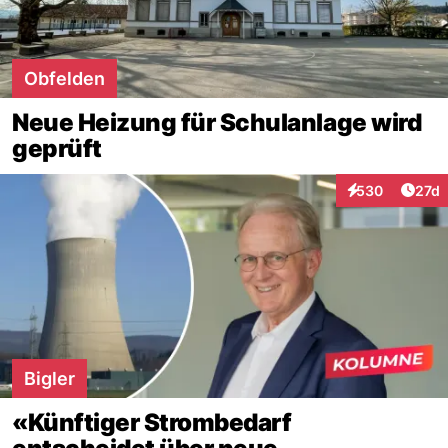
Obfelden
Neue Heizung für Schulanlage wird
geprüft
Artik
530
27d
Interaktionen
Bigler
«Künftiger Strombedarf