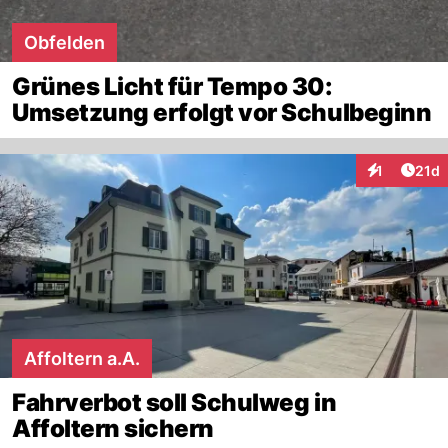
Obfelden
Grünes Licht für Tempo 30:
Umsetzung erfolgt vor Schulbeginn
Artik
1
21d
Interaktione
Affoltern a.A.
Fahrverbot soll Schulweg in
Affoltern sichern