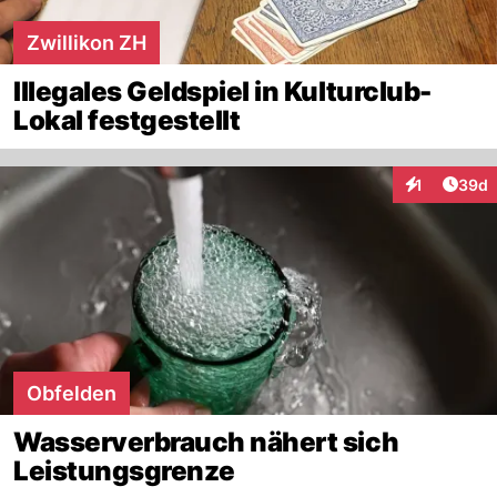
Zwillikon ZH
Illegales Geldspiel in Kulturclub-
Lokal festgestellt
Artik
1
39d
Interaktione
Obfelden
Wasserverbrauch nähert sich
Leistungsgrenze