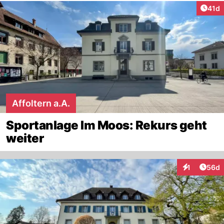
Artik
41d
Affoltern a.A.
Sportanlage Im Moos: Rekurs geht
weiter
Artik
1
56d
Interaktione