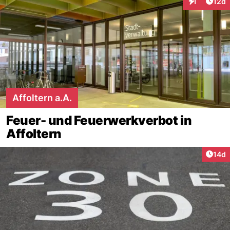
Artik
1
12d
Interaktione
Affoltern a.A.
Feuer- und Feuerwerkverbot in
Affoltern
Artik
14d