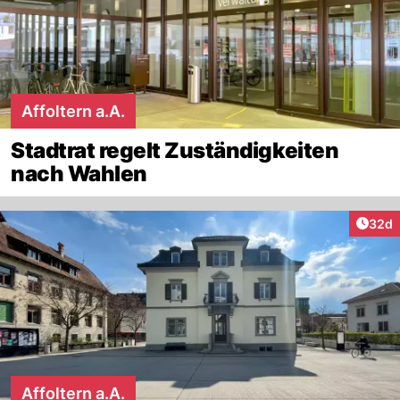
Affoltern a.A.
Stadtrat regelt Zuständigkeiten
nach Wahlen
Artik
32d
Affoltern a.A.