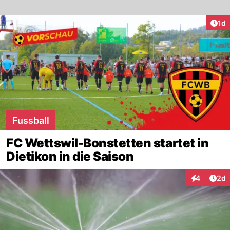
Art
1d
Fussball
FC Wettswil-Bonstetten startet in
Dietikon in die Saison
Arti
4
2d
Interaktion