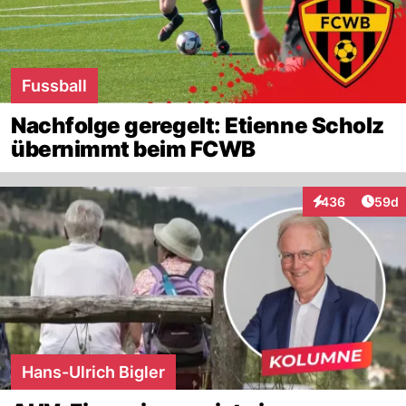
Fussball
Nachfolge geregelt: Etienne Scholz
übernimmt beim FCWB
Artik
436
59d
Interaktionen
Hans-Ulrich Bigler