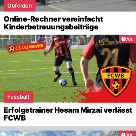
Obfelden
Online-Rechner vereinfacht
Kinderbetreuungsbeiträge
Artik
78d
Fussball
Erfolgstrainer Hesam Mirzai verlässt
FCWB
Artik
80d