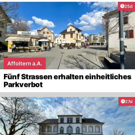
Artik
25d
Affoltern a.A.
Fünf Strassen erhalten einheitliches
Parkverbot
Artik
27d