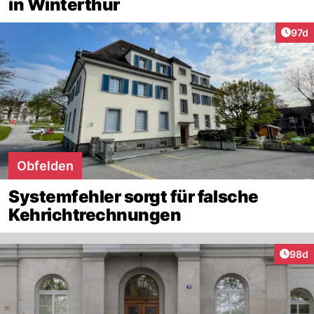
in Winterthur
Artik
97d
Obfelden
Systemfehler sorgt für falsche
Kehrichtrechnungen
Artik
98d