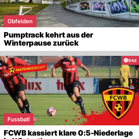
Obfelden
Pumptrack kehrt aus der
Winterpause zurück
Artik
94d
Fussball
FCWB kassiert klare 0:5-Niederlage