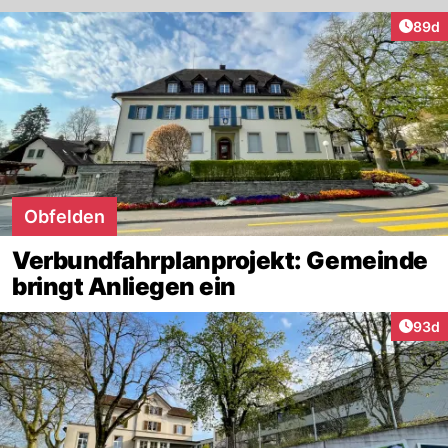
Artik
89d
Obfelden
Verbundfahrplanprojekt: Gemeinde
bringt Anliegen ein
Artik
93d