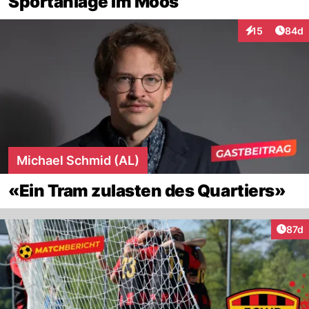
Sportanlage Im Moos
Artik
15
84d
Interaktionen
Michael Schmid (AL)
«Ein Tram zulasten des Quartiers»
Artik
87d