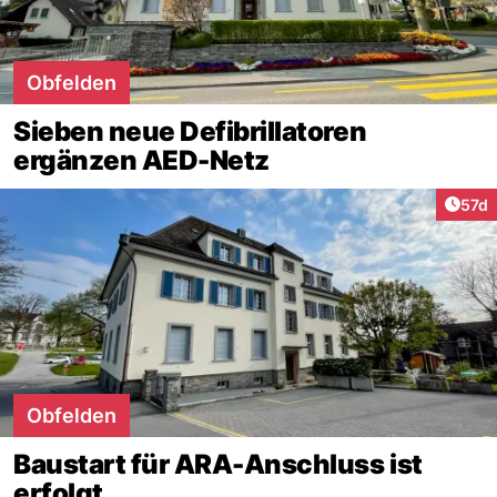
Obfelden
Sieben neue Defibrillatoren
ergänzen AED-Netz
Artik
57d
Obfelden
Baustart für ARA-Anschluss ist
erfolgt