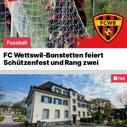
Fussball
FC Wettswil-Bonstetten feiert
Schützenfest und Rang zwei
Artik
76d