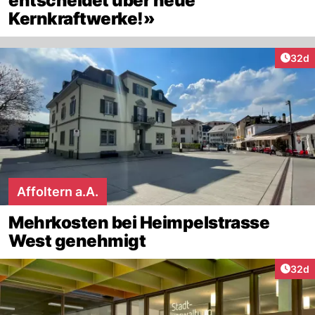
entscheidet über neue
Kernkraftwerke!»
Artik
32d
Affoltern a.A.
Mehrkosten bei Heimpelstrasse
West genehmigt
Artik
32d