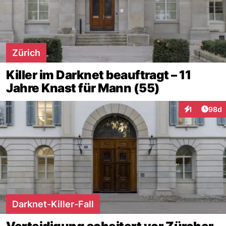
Zürich
Killer im Darknet beauftragt – 11
Jahre Knast für Mann (55)
Artik
1
98d
Interaktione
Darknet-Killer-Fall