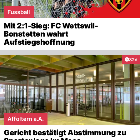
Fussball
Mit 2:1-Sieg: FC Wettswil-
Bonstetten wahrt
Aufstiegshoffnung
Artik
82d
Affoltern a.A.
Gericht bestätigt Abstimmung zu