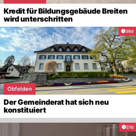
Kredit für Bildungsgebäude Breiten
wird unterschritten
Artik
36d
Obfelden
Der Gemeinderat hat sich neu
konstituiert
Artik
37d