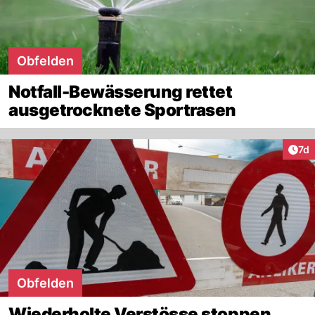
Obfelden
Notfall-Bewässerung rettet
ausgetrocknete Sportrasen
Art
7d
Obfelden
Wiederholte Verstösse stoppen