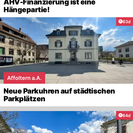
AHV-Finanzierung ist eine
Hängepartie!
Artik
63d
Affoltern a.A.
Neue Parkuhren auf städtischen
Parkplätzen
Artik
64d