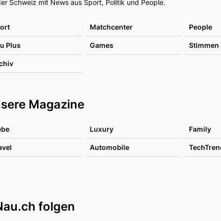
er Schweiz mit News aus Sport, Politik und People.
ort
Matchcenter
People
u Plus
Games
Stimmen 
chiv
sere Magazine
ebe
Luxury
Family
avel
Automobile
TechTren
Nau.ch folgen