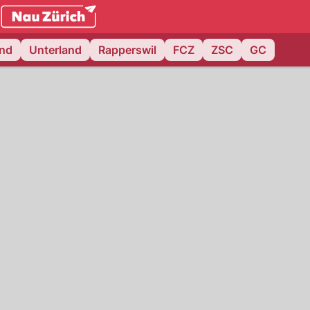
.ch
and
Unterland
Rapperswil
FCZ
ZSC
GC