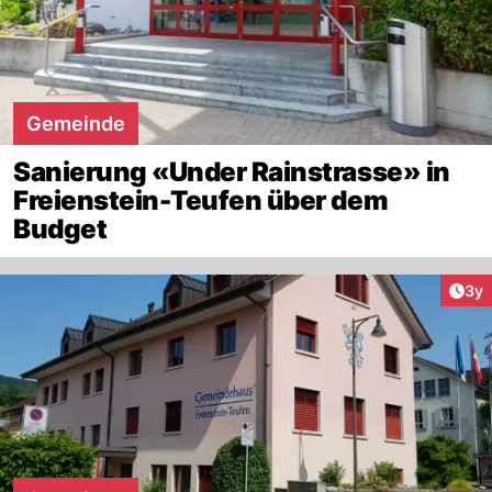
Gemeinde
Sanierung «Under Rainstrasse» in
Freienstein-Teufen über dem
Budget
Arti
3y