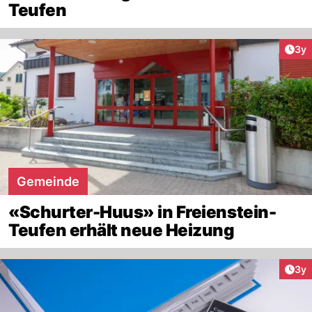
Teufen
Arti
3y
Gemeinde
«Schurter-Huus» in Freienstein-
Teufen erhält neue Heizung
Arti
3y