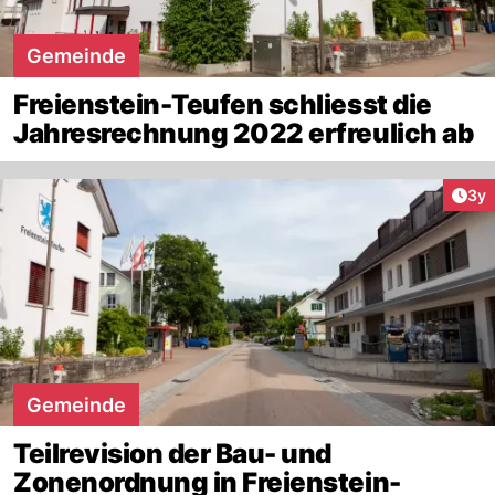
Gemeinde
Freienstein-Teufen schliesst die
Jahresrechnung 2022 erfreulich ab
Arti
3y
Gemeinde
Teilrevision der Bau- und
Zonenordnung in Freienstein-