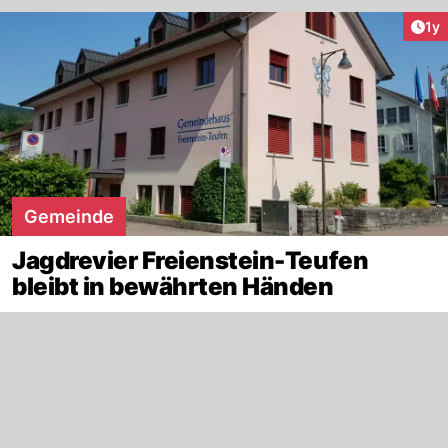
Art
1y
Gemeinde
Jagdrevier Freienstein-Teufen
bleibt in bewährten Händen