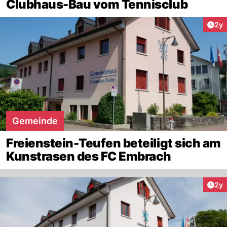
Clubhaus-Bau vom Tennisclub
Arti
2y
Gemeinde
Freienstein-Teufen beteiligt sich am
Kunstrasen des FC Embrach
Arti
2y