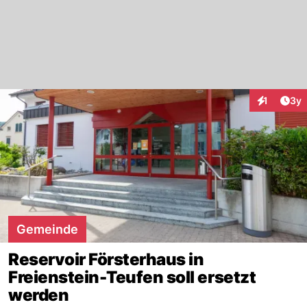
Arti
1
3y
Interaktion
Gemeinde
Reservoir Försterhaus in
Freienstein-Teufen soll ersetzt
werden