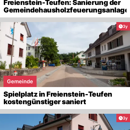
Freienstein-Teufen: Sanierung der
Gemeindehausholzfeuerungsanlage
Arti
3y
Gemeinde
Spielplatz in Freienstein-Teufen
kostengünstiger saniert
Arti
3y