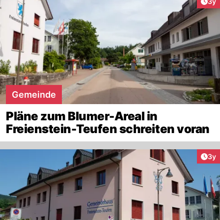
Arti
3y
Gemeinde
Pläne zum Blumer-Areal in
Freienstein-Teufen schreiten voran
Arti
3y