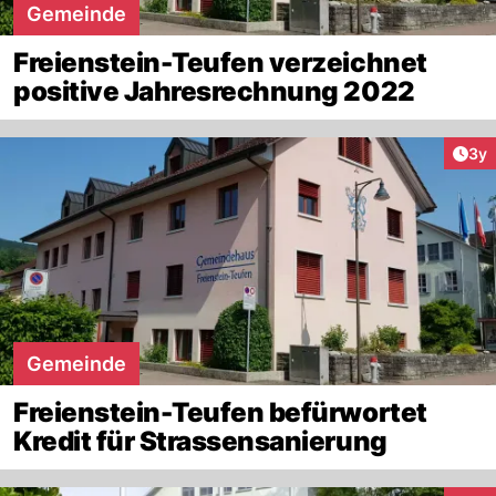
Gemeinde
Freienstein-Teufen verzeichnet
positive Jahresrechnung 2022
Arti
3y
Gemeinde
Freienstein-Teufen befürwortet
Kredit für Strassensanierung