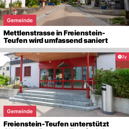
Gemeinde
Mettlenstrasse in Freienstein-
Teufen wird umfassend saniert
Arti
2y
Gemeinde
Freienstein-Teufen unterstützt