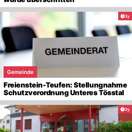
Arti
3y
Gemeinde
Freienstein-Teufen: Stellungnahme
Schutzverordnung Unteres Tösstal
Arti
3y