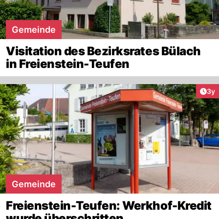
Gemeinde
Visitation des Bezirksrates Bülach
in Freienstein-Teufen
Arti
3y
Gemeinde
Freienstein-Teufen: Werkhof-Kredit
wurde überschritten