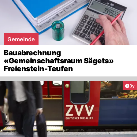
Gemeinde
Bauabrechnung
«Gemeinschaftsraum Sägets»
Freienstein-Teufen
Arti
3y