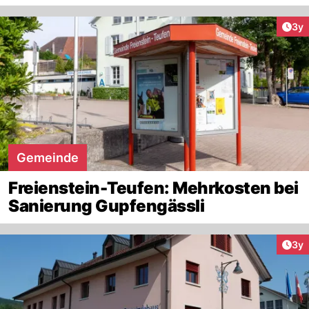
Arti
3y
Gemeinde
Freienstein-Teufen: Mehrkosten bei
Sanierung Gupfengässli
Arti
3y