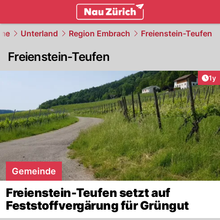
zurich.
NAU.ch
me
Unterland
Region Embrach
Freienstein-Teufen
Freienstein-Teufen
Art
1y
Gemeinde
Freienstein-Teufen setzt auf
Feststoffvergärung für Grüngut