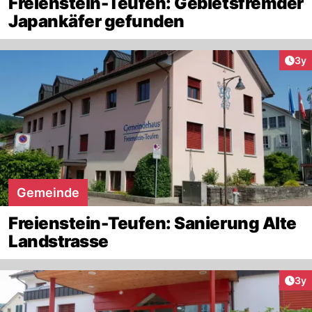
Freienstein-Teufen: Gebietsfremder
Japankäfer gefunden
Arti
3y
Gemeinde
Freienstein-Teufen: Sanierung Alte
Landstrasse
Arti
3y