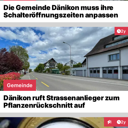
Die Gemeinde Dänikon muss ihre
Schalteröffnungszeiten anpassen
Arti
2y
Gemeinde
Dänikon ruft Strassenanlieger zum
Pflanzenrückschnitt auf
Arti
1
2y
Interaktion