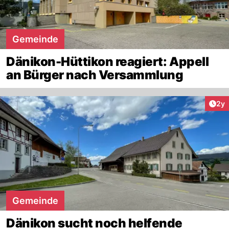
Gemeinde
Dänikon-Hüttikon reagiert: Appell
an Bürger nach Versammlung
Arti
2y
Gemeinde
Dänikon sucht noch helfende