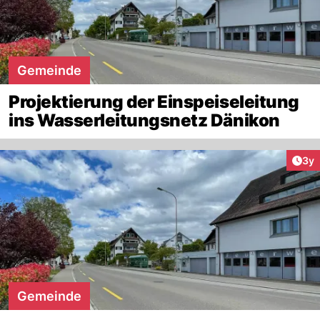
Gemeinde
Projektierung der Einspeiseleitung
ins Wasserleitungsnetz Dänikon
Arti
3y
Gemeinde