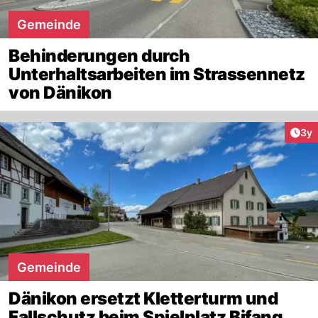
Gemeinde
Behinderungen durch
Unterhaltsarbeiten im Strassennetz
von Dänikon
Arti
3y
Gemeinde
Dänikon ersetzt Kletterturm und
Fallschutz beim Spielplatz Bifang