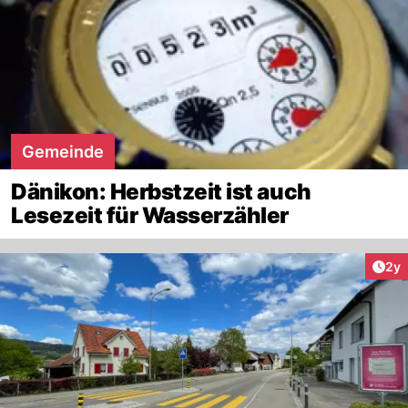
Gemeinde
Dänikon: Herbstzeit ist auch
Lesezeit für Wasserzähler
Arti
2y