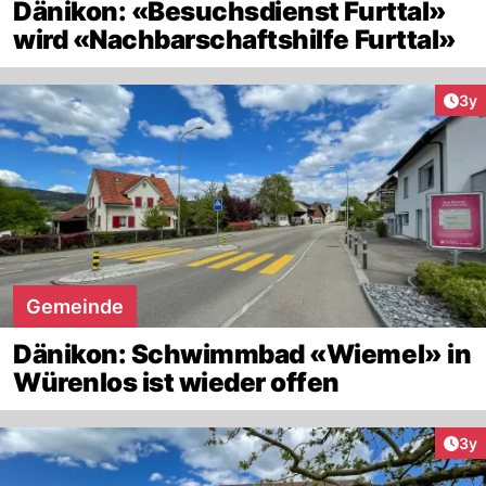
Dänikon: «Besuchsdienst Furttal»
wird «Nachbarschaftshilfe Furttal»
Arti
3y
Gemeinde
Dänikon: Schwimmbad «Wiemel» in
Würenlos ist wieder offen
Arti
3y