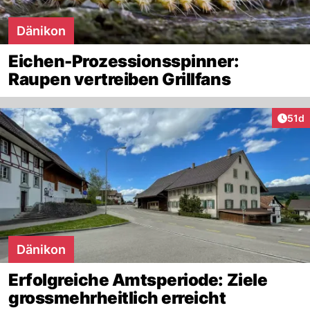
Dänikon
Eichen-Prozessionsspinner:
Raupen vertreiben Grillfans
Artik
51d
Dänikon
Erfolgreiche Amtsperiode: Ziele
grossmehrheitlich erreicht