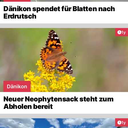
Dänikon spendet für Blatten nach
Erdrutsch
Art
1y
Dänikon
Neuer Neophytensack steht zum
Abholen bereit
Art
1y