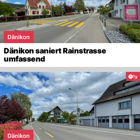
Dänikon
Dänikon saniert Rainstrasse
umfassend
Art
1y
Dänikon