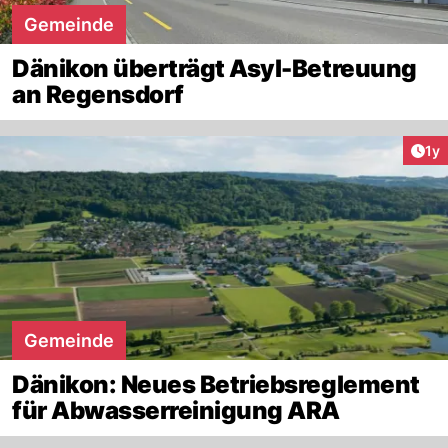
Gemeinde
Dänikon überträgt Asyl-Betreuung
an Regensdorf
Art
1y
Gemeinde
Dänikon: Neues Betriebsreglement
für Abwasserreinigung ARA