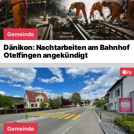
Gemeinde
Dänikon: Nachtarbeiten am Bahnhof
Otelfingen angekündigt
Arti
2y
Gemeinde