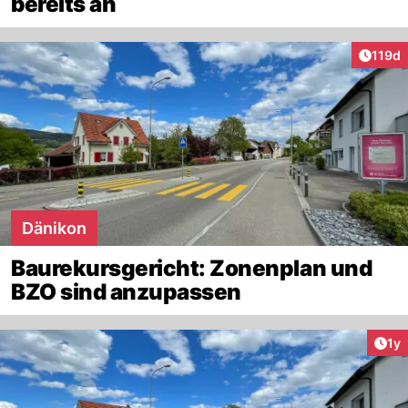
bereits an
Artike
119d
Dänikon
Baurekursgericht: Zonenplan und
BZO sind anzupassen
Art
1y