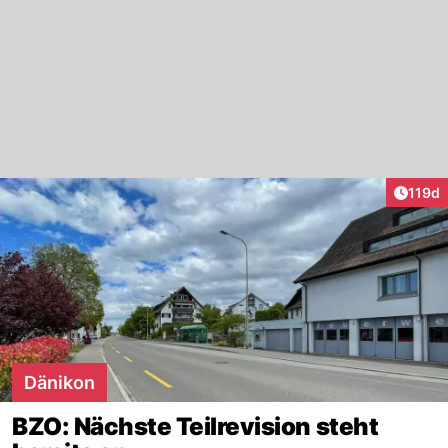
Artike
119d
Dänikon
BZO: Nächste Teilrevision steht