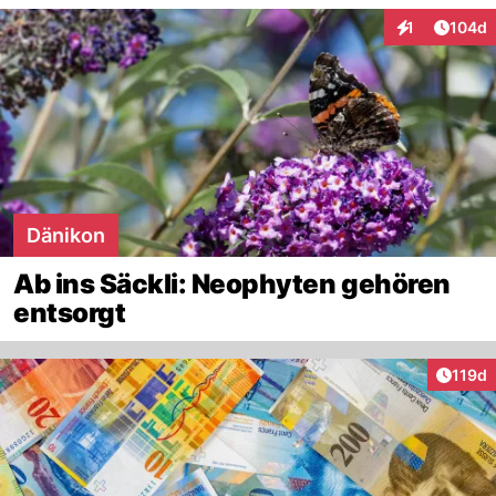
Artike
1
104d
Interaktionen
Dänikon
Ab ins Säckli: Neophyten gehören
entsorgt
Artike
119d