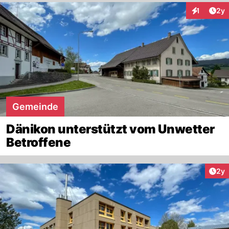
Arti
1
2y
Interaktion
Gemeinde
Dänikon unterstützt vom Unwetter
Betroffene
Arti
2y