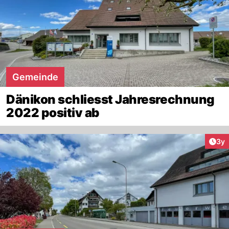
Gemeinde
Dänikon schliesst Jahresrechnung
2022 positiv ab
Arti
3y