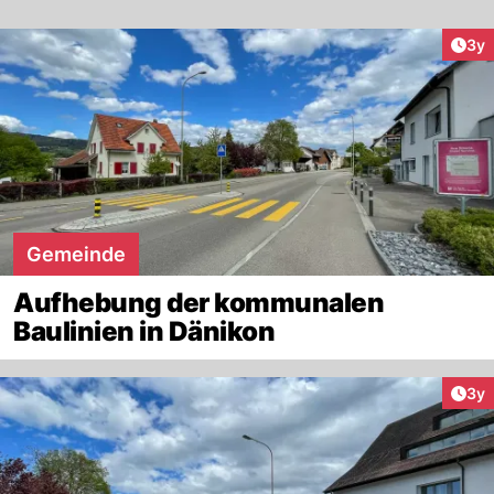
Arti
3y
Gemeinde
Aufhebung der kommunalen
Baulinien in Dänikon
Arti
3y