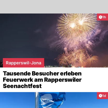
Art
1h
Rapperswil-Jona
Tausende Besucher erleben
Feuerwerk am Rapperswiler
Seenachtfest
Art
1d