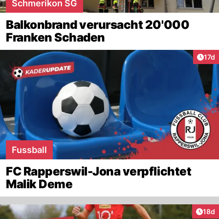
Schmerikon SG
Balkonbrand verursacht 20'000
Franken Schaden
Artik
17d
Fussball
FC Rapperswil-Jona verpflichtet
Malik Deme
Artik
18d