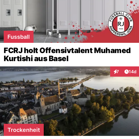
Fussball
FCRJ holt Offensivtalent Muhamed
Kurtishi aus Basel
Artik
7
14d
Interaktione
Trockenheit