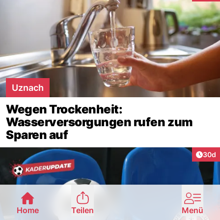
Uznach
Wegen Trockenheit:
Wasserversorgungen rufen zum
Sparen auf
Artik
30d
Home
Teilen
Menü