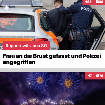
Arti
23
6d
Interaktionen
Rapperswil-Jona SG
Frau an die Brust gefasst und Polizei
angegriffen
Art
7
7d
Interaktion