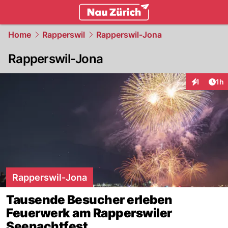
zurich.
NAU.ch
Home
Rapperswil
Rapperswil-Jona
Rapperswil-Jona
Art
1
1h
Interaktion
Rapperswil-Jona
Tausende Besucher erleben
Feuerwerk am Rapperswiler
Seenachtfest