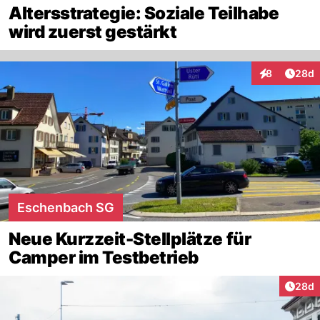
Altersstrategie: Soziale Teilhabe
wird zuerst gestärkt
Artik
8
28d
Interaktionen
Eschenbach SG
Neue Kurzzeit-Stellplätze für
Camper im Testbetrieb
Artik
28d