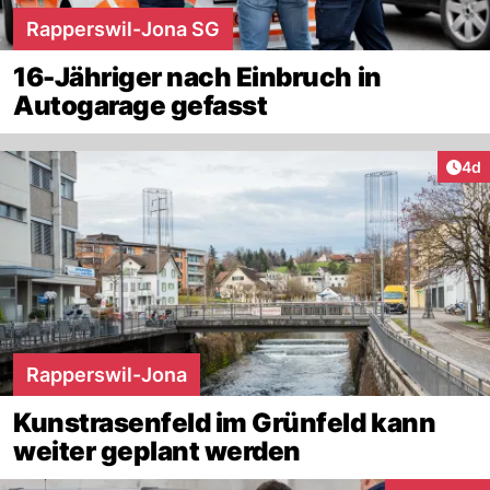
Rapperswil-Jona SG
16-Jähriger nach Einbruch in
Autogarage gefasst
Arti
4d
Rapperswil-Jona
Kunstrasenfeld im Grünfeld kann
weiter geplant werden