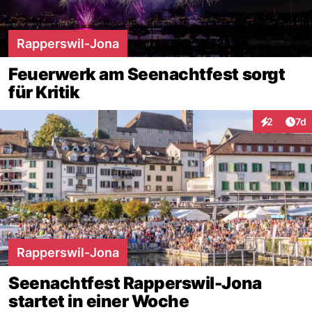
Rapperswil-Jona
Feuerwerk am Seenachtfest sorgt
für Kritik
Art
2
7d
Interaktion
Rapperswil-Jona
Seenachtfest Rapperswil-Jona
startet in einer Woche