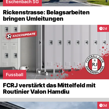
Eschenbach SG
Rickenstrasse: Belagsarbeiten
bringen Umleitungen
Arti
2d
Fussball
FCRJ verstärkt das Mittelfeld mit
Routinier Valon Hamdiu
Arti
3d