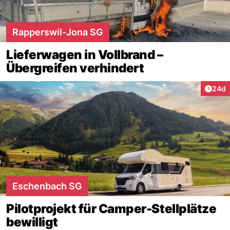
Rapperswil-Jona SG
Lieferwagen in Vollbrand –
Übergreifen verhindert
Artik
24d
Eschenbach SG
Pilotprojekt für Camper-Stellplätze
bewilligt