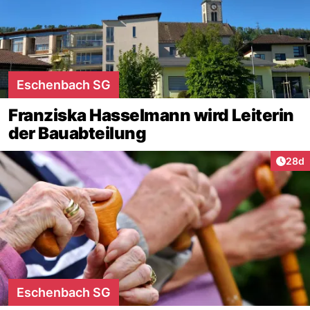
Eschenbach SG
Franziska Hasselmann wird Leiterin
der Bauabteilung
Artik
28d
Eschenbach SG