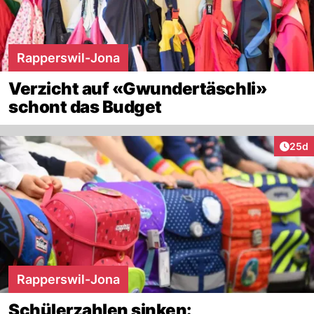
Rapperswil-Jona
Verzicht auf «Gwundertäschli»
schont das Budget
Artik
25d
Rapperswil-Jona
Schülerzahlen sinken: