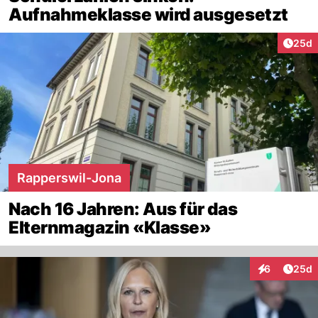
Aufnahmeklasse wird ausgesetzt
Artik
25d
Rapperswil-Jona
Nach 16 Jahren: Aus für das
Elternmagazin «Klasse»
Artik
6
25d
Interaktionen