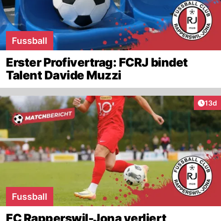
Fussball
Erster Profivertrag: FCRJ bindet
Talent Davide Muzzi
Artik
13d
Fussball
FC Rapperswil-Jona verliert