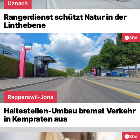
Uznach
Rangerdienst schützt Natur in der
Linthebene
Artik
30d
Rapperswil-Jona
Haltestellen-Umbau bremst Verkehr
in Kempraten aus
Artik
30d