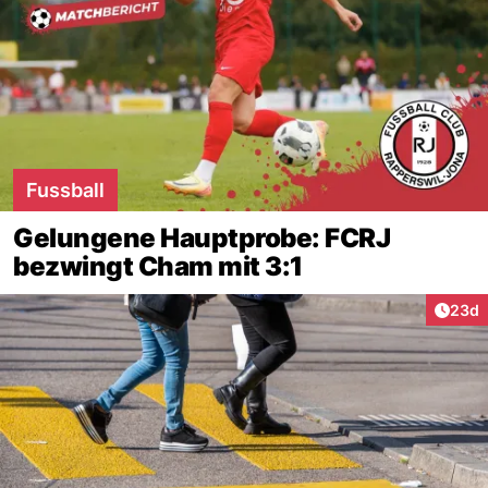
Fussball
Gelungene Hauptprobe: FCRJ
bezwingt Cham mit 3:1
Artik
23d