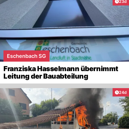
Artik
23d
Eschenbach SG
Franziska Hasselmann übernimmt
Leitung der Bauabteilung
Artik
24d