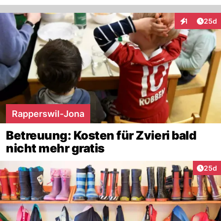
Artik
1
25d
Interaktione
Rapperswil-Jona
Betreuung: Kosten für Zvieri bald
nicht mehr gratis
Artik
25d