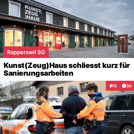
Rapperswil SG
Kunst(Zeug)Haus schliesst kurz für
Sanierungsarbeiten
Arti
10
3d
Interaktione