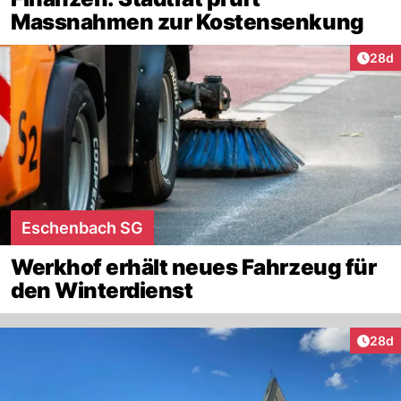
Massnahmen zur Kostensenkung
Artik
28d
Eschenbach SG
Werkhof erhält neues Fahrzeug für
den Winterdienst
Artik
28d