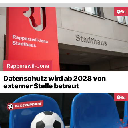
Arti
8d
Rapperswil-Jona
Datenschutz wird ab 2028 von
externer Stelle betreut
Arti
9d