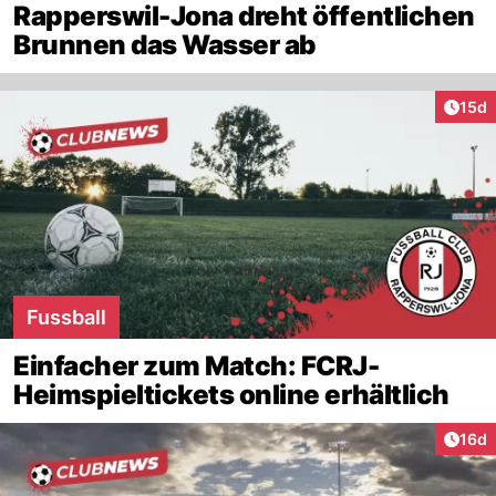
Rapperswil-Jona dreht öffentlichen
Brunnen das Wasser ab
Artik
15d
Fussball
Einfacher zum Match: FCRJ-
Heimspieltickets online erhältlich
Artik
16d