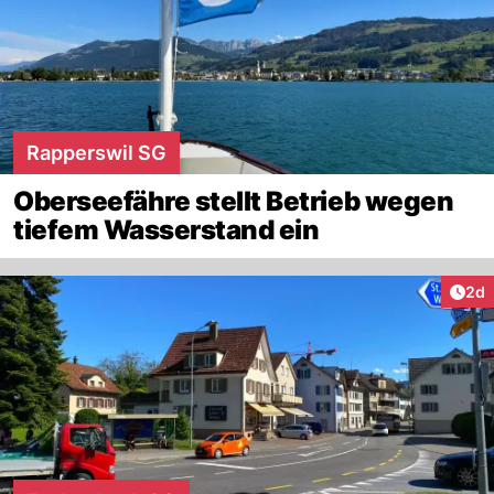
Rapperswil SG
Oberseefähre stellt Betrieb wegen
tiefem Wasserstand ein
Arti
2d