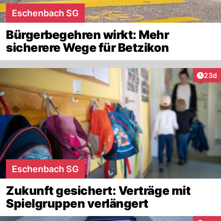
Eschenbach SG
Bürgerbegehren wirkt: Mehr
sicherere Wege für Betzikon
Artik
23d
Eschenbach SG
Zukunft gesichert: Verträge mit
Spielgruppen verlängert