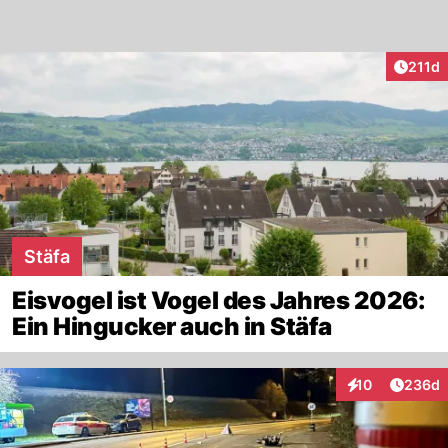
Artike
211d
Stäfa
Eisvogel ist Vogel des Jahres 2026:
Ein Hingucker auch in Stäfa
Artikel
10
236d
Interaktionen