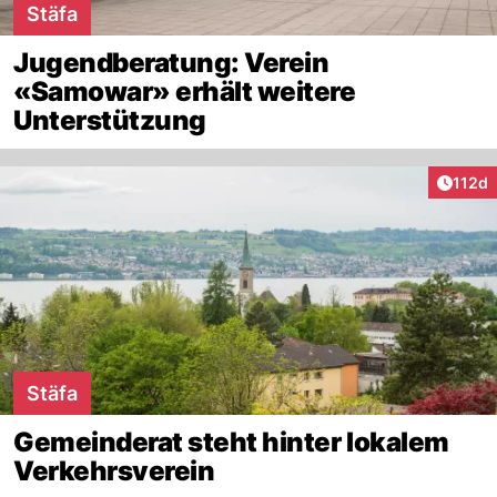
Stäfa
Jugendberatung: Verein
«Samowar» erhält weitere
Unterstützung
Artike
112d
Stäfa
Gemeinderat steht hinter lokalem
Verkehrsverein