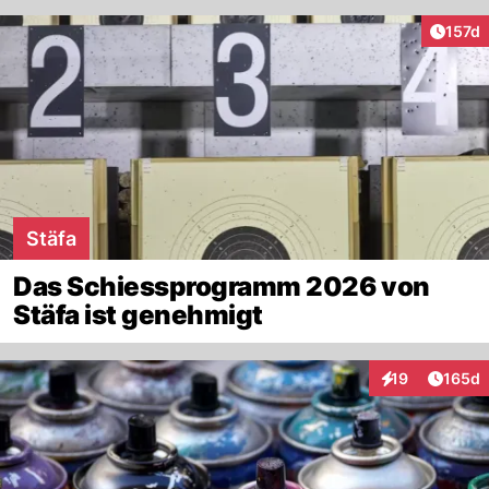
Artike
157d
Stäfa
Das Schiessprogramm 2026 von
Stäfa ist genehmigt
Artike
19
165d
Interaktionen