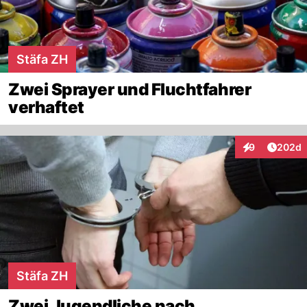
Stäfa ZH
Zwei Sprayer und Fluchtfahrer
verhaftet
Artikel
9
202d
Interaktionen
Stäfa ZH
Zwei Jugendliche nach