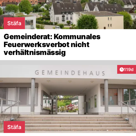
Stäfa
Gemeinderat: Kommunales
Feuerwerksverbot nicht
verhältnismässig
Artike
119d
Stäfa