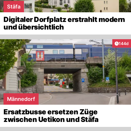
Stäfa
Digitaler Dorfplatz erstrahlt modern
und übersichtlich
Artike
144d
Männedorf
Ersatzbusse ersetzen Züge
zwischen Uetikon und Stäfa