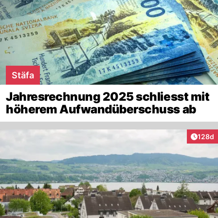
Stäfa
Jahresrechnung 2025 schliesst mit
höherem Aufwandüberschuss ab
Artike
128d