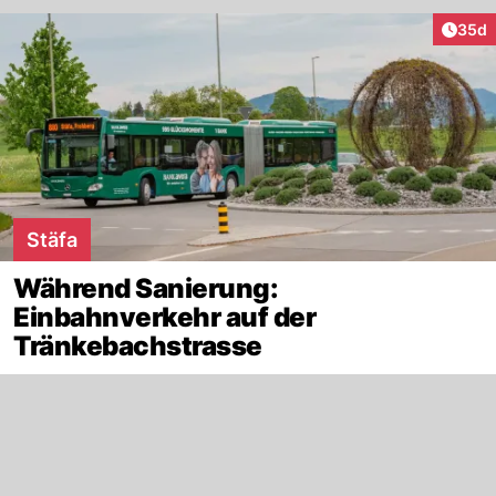
Artik
35d
Stäfa
Während Sanierung:
Einbahnverkehr auf der
Tränkebachstrasse