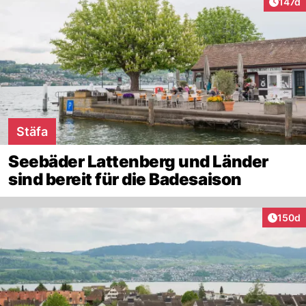
Artike
147d
Stäfa
Seebäder Lattenberg und Länder
sind bereit für die Badesaison
Artike
150d