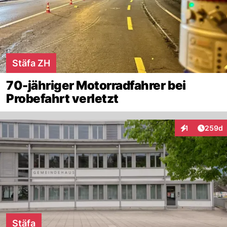
Stäfa ZH
70-jähriger Motorradfahrer bei
Probefahrt verletzt
Artikel
1
259d
Interaktionen
Stäfa