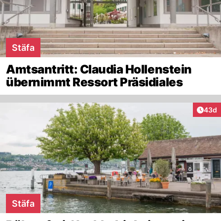
Stäfa
Amtsantritt: Claudia Hollenstein
übernimmt Ressort Präsidiales
Artik
43d
Stäfa