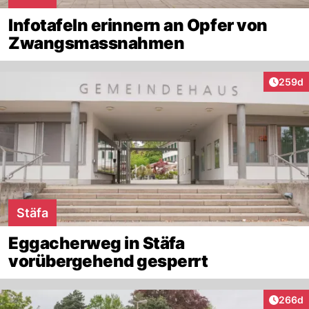
Infotafeln erinnern an Opfer von
Zwangsmassnahmen
Artikel
259d
Stäfa
Eggacherweg in Stäfa
vorübergehend gesperrt
Artikel
266d