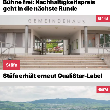
Bühne frei: Nachhaltigkeitspreis
geht in die nächste Runde
Artik
44d
Stäfa
Stäfa erhält erneut QualiStar-Label
Artik
67d