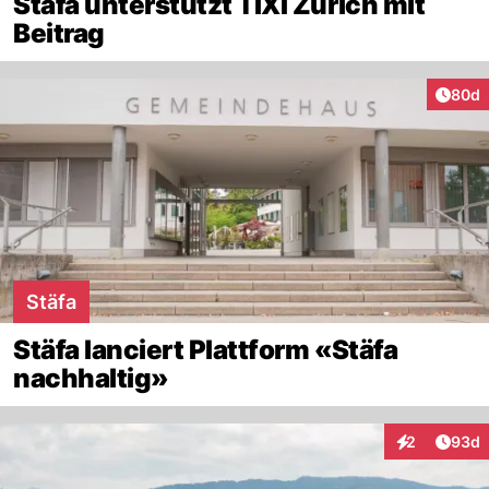
Stäfa unterstützt TIXI Zürich mit
Beitrag
Artik
80d
Stäfa
Stäfa lanciert Plattform «Stäfa
nachhaltig»
Artik
2
93d
Interaktionen