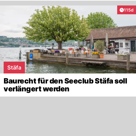
Artike
115d
Stäfa
Baurecht für den Seeclub Stäfa soll
verlängert werden