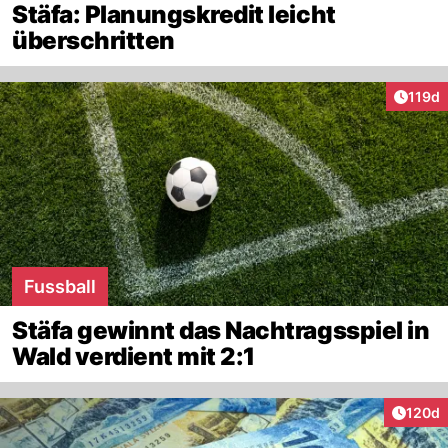
Stäfa: Planungskredit leicht
überschritten
Artike
119d
Fussball
Stäfa gewinnt das Nachtragsspiel in
Wald verdient mit 2:1
Artike
120d