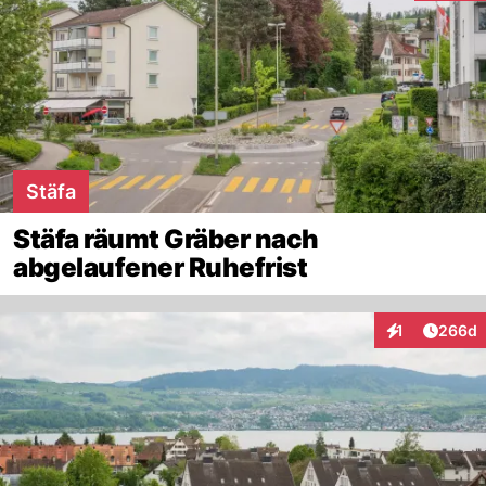
Stäfa
Stäfa räumt Gräber nach
abgelaufener Ruhefrist
Artikel
1
266d
Interaktionen