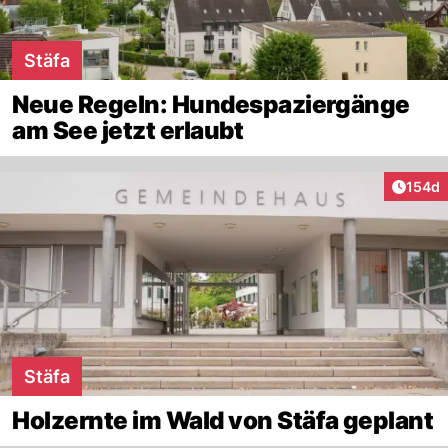
Stäfa
Neue Regeln: Hundespaziergänge
am See jetzt erlaubt
Artike
154d
Stäfa
Holzernte im Wald von Stäfa geplant