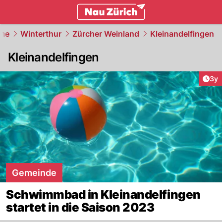
zurich.
NAU.ch
me
Winterthur
Zürcher Weinland
Kleinandelfingen
Kleinandelfingen
Arti
3y
Gemeinde
Schwimmbad in Kleinandelfingen
startet in die Saison 2023