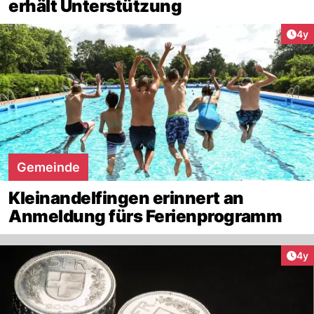
erhält Unterstützung
Arti
4y
Gemeinde
Kleinandelfingen erinnert an
Anmeldung fürs Ferienprogramm
Arti
4y