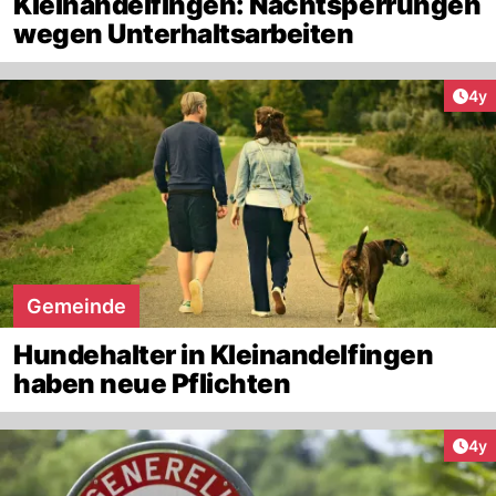
Kleinandelfingen: Nachtsperrungen
wegen Unterhaltsarbeiten
Arti
4y
Gemeinde
Hundehalter in Kleinandelfingen
haben neue Pflichten
Arti
4y