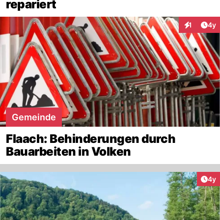
repariert
Arti
1
4y
Interaktion
Gemeinde
Flaach: Behinderungen durch
Bauarbeiten in Volken
Arti
4y