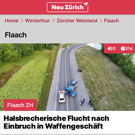
zurich.
NAU.ch
Home
Winterthur
Zürcher Weinland
Flaach
Flaach
Artik
20
31d
Interaktionen
Flaach ZH
Halsbrecherische Flucht nach
Einbruch in Waffengeschäft