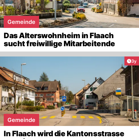
Gemeinde
Das Alterswohnheim in Flaach
sucht freiwillige Mitarbeitende
Arti
3y
Gemeinde
In Flaach wird die Kantonsstrasse