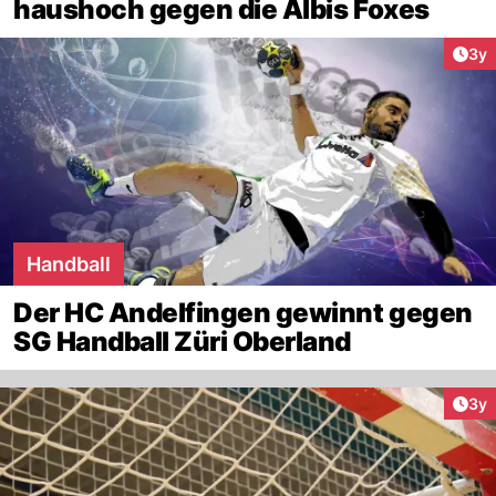
haushoch gegen die Albis Foxes
Arti
3y
Handball
Der HC Andelfingen gewinnt gegen
SG Handball Züri Oberland
Arti
3y