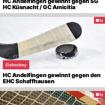
HC Andelfingen gewinnt gegen SG
HC Küsnacht / GC Amicitia
Arti
3y
Eishockey
HC Andelfingen gewinnt gegen den
EHC Schaffhausen
Arti
3y