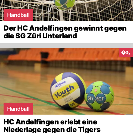
Handball
Der HC Andelfingen gewinnt gegen
die SG Züri Unterland
Arti
3y
Handball
HC Andelfingen erlebt eine
Niederlage gegen die Tigers