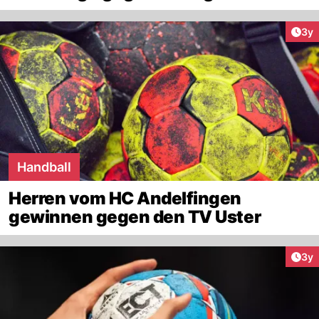
Arti
3y
Handball
Herren vom HC Andelfingen
gewinnen gegen den TV Uster
Arti
3y