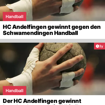
Handball
HC Andelfingen gewinnt gegen den
Schwamendingen Handball
Arti
3y
Handball
Der HC Andelfingen gewinnt