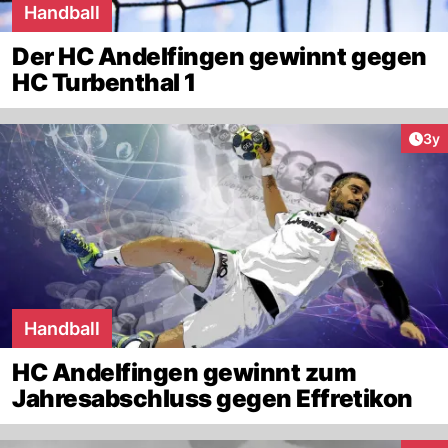
Handball
Der HC Andelfingen gewinnt gegen
HC Turbenthal 1
Arti
3y
Handball
HC Andelfingen gewinnt zum
Jahresabschluss gegen Effretikon