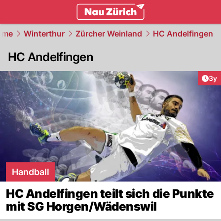
zurich.
NAU.ch
ome
Winterthur
Zürcher Weinland
HC Andelfingen
HC Andelfingen
Arti
3y
Handball
HC Andelfingen teilt sich die Punkte
mit SG Horgen/Wädenswil