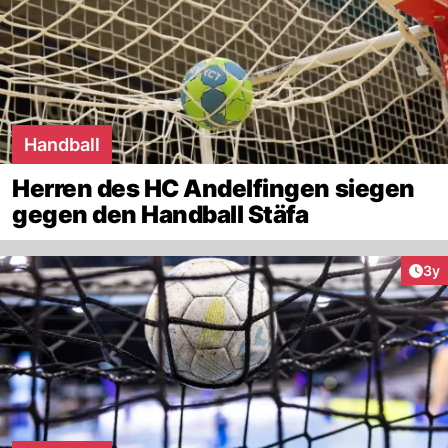
Handball
Herren des HC Andelfingen siegen
gegen den Handball Stäfa
Arti
3y