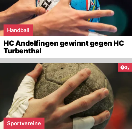
Handball
HC Andelfingen gewinnt gegen HC
Turbenthal
Arti
3y
Sportvereine