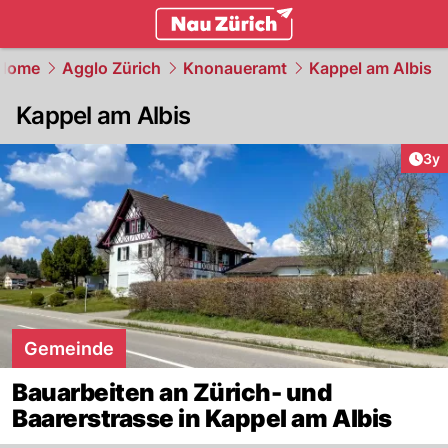
zurich.
NAU.ch
Home
Agglo Zürich
Knonaueramt
Kappel am Albis
Kappel am Albis
Arti
3y
Gemeinde
Bauarbeiten an Zürich- und
Baarerstrasse in Kappel am Albis