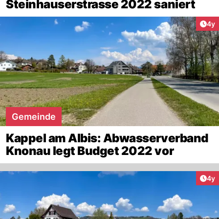
Steinhauserstrasse 2022 saniert
Arti
4y
Gemeinde
Kappel am Albis: Abwasserverband
Knonau legt Budget 2022 vor
Arti
4y