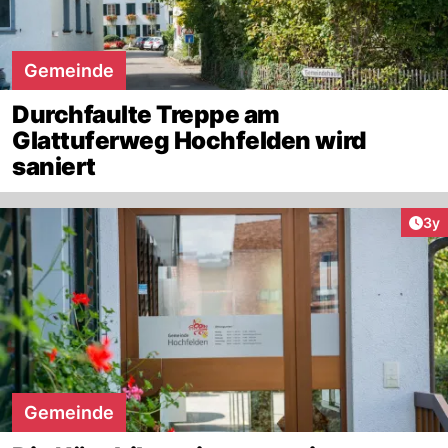
Gemeinde
Durchfaulte Treppe am
Glattuferweg Hochfelden wird
saniert
Arti
3y
Gemeinde