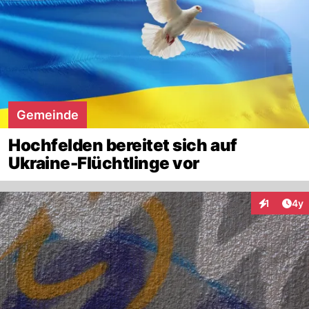
Gemeinde
Hochfelden bereitet sich auf
Ukraine-Flüchtlinge vor
Arti
1
4y
Interaktion