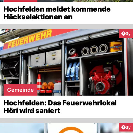
Hochfelden meldet kommende
Häckselaktionen an
Arti
3y
Gemeinde
Hochfelden: Das Feuerwehrlokal
Höri wird saniert
Arti
3y