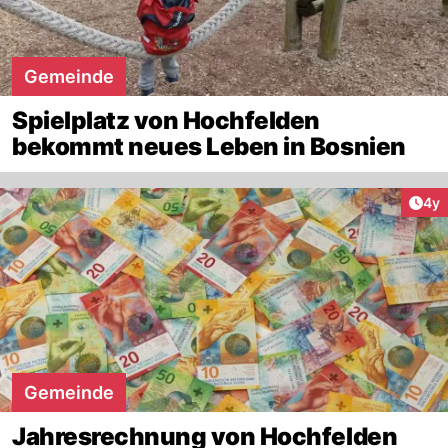
Gemeinde
Spielplatz von Hochfelden
bekommt neues Leben in Bosnien
Arti
4y
Gemeinde
Jahresrechnung von Hochfelden