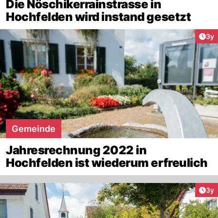
Die Nöschikerrainstrasse in
Hochfelden wird instand gesetzt
Arti
3y
Gemeinde
Jahresrechnung 2022 in
Hochfelden ist wiederum erfreulich
Arti
3y