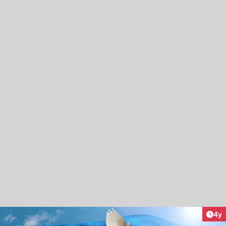
Arti
4y