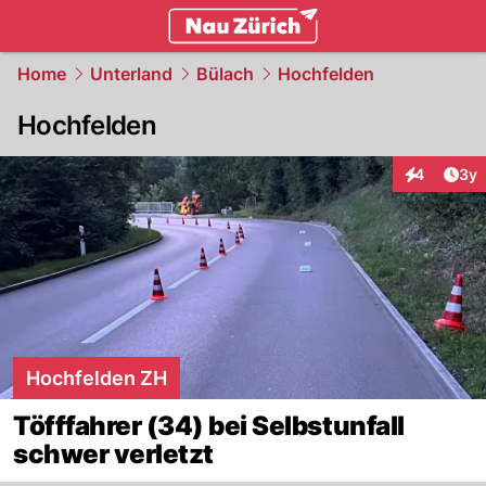
zurich.
NAU.ch
Home
Unterland
Bülach
Hochfelden
Hochfelden
Arti
4
3y
Interaktion
Hochfelden ZH
Töfffahrer (34) bei Selbstunfall
schwer verletzt