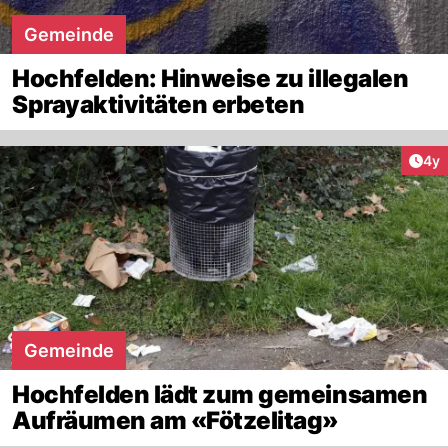
Gemeinde
Hochfelden: Hinweise zu illegalen
Sprayaktivitäten erbeten
Arti
4y
Gemeinde
Hochfelden lädt zum gemeinsamen
Aufräumen am «Fötzelitag»