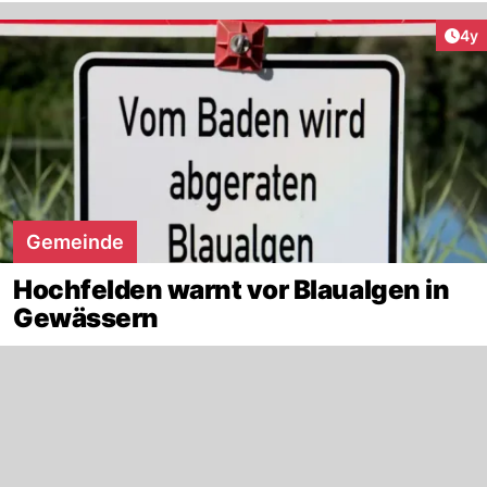
Arti
4y
Gemeinde
Hochfelden warnt vor Blaualgen in
Gewässern