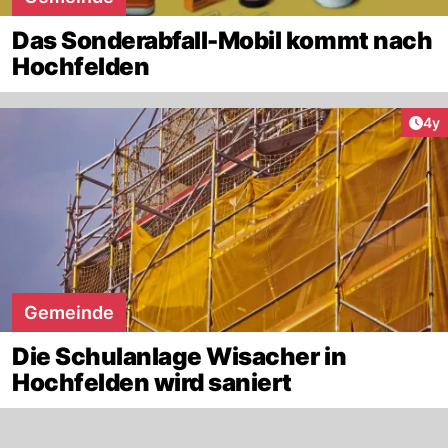
Das Sonderabfall-Mobil kommt nach
Hochfelden
Arti
4y
Gemeinde
Die Schulanlage Wisacher in
Hochfelden wird saniert