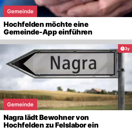
Gemeinde
Hochfelden möchte eine
Gemeinde-App einführen
Arti
3y
Gemeinde
Nagra lädt Bewohner von
Hochfelden zu Felslabor ein