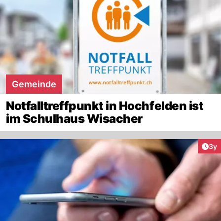
Gemeinde
Notfalltreffpunkt in Hochfelden ist
im Schulhaus Wisacher
Arti
3y