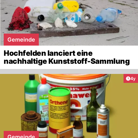
Gemeinde
Hochfelden lanciert eine
nachhaltige Kunststoff-Sammlung
Arti
4y
Gemeinde