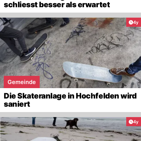
schliesst besser als erwartet
Arti
4y
Gemeinde
Die Skateranlage in Hochfelden wird
saniert
Arti
4y