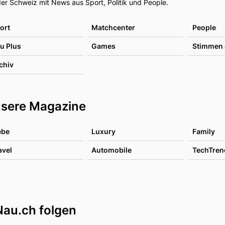
er Schweiz mit News aus Sport, Politik und People.
ort
Matchcenter
People
u Plus
Games
Stimmen 
chiv
sere Magazine
ebe
Luxury
Family
avel
Automobile
TechTren
Nau.ch folgen