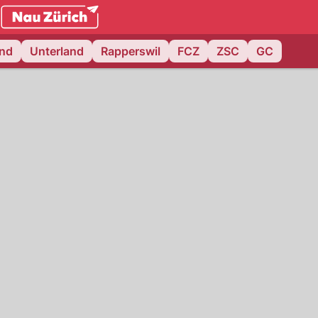
.ch
and
Unterland
Rapperswil
FCZ
ZSC
GC