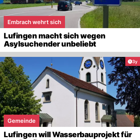
Embrach wehrt sich
Lufingen macht sich wegen
Asylsuchender unbeliebt
Arti
3y
Gemeinde
Lufingen will Wasserbauprojekt für