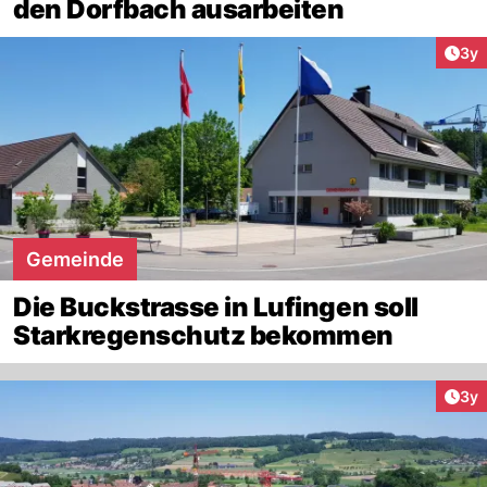
den Dorfbach ausarbeiten
Arti
3y
Gemeinde
Die Buckstrasse in Lufingen soll
Starkregenschutz bekommen
Arti
3y