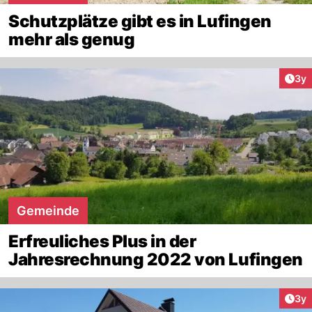
Schutzplätze gibt es in Lufingen
mehr als genug
Arti
3y
Gemeinde
Erfreuliches Plus in der
Jahresrechnung 2022 von Lufingen
Arti
3y