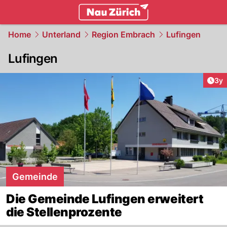
zurich.
NAU.ch
Home
Unterland
Region Embrach
Lufingen
Lufingen
Arti
3y
Gemeinde
Die Gemeinde Lufingen erweitert
die Stellenprozente