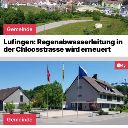
Gemeinde
Lufingen: Regenabwasserleitung in
der Chloosstrasse wird erneuert
Arti
4y
Gemeinde