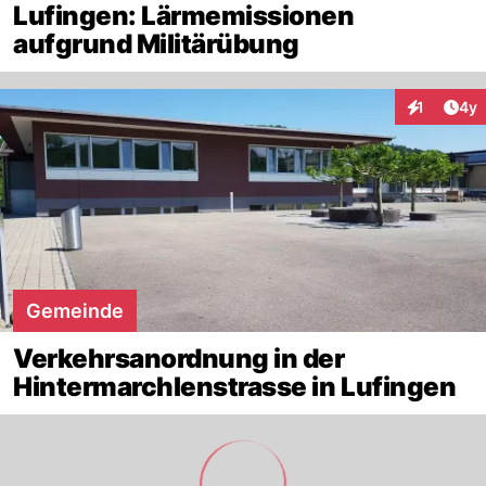
Lufingen: Lärmemissionen
aufgrund Militärübung
Arti
1
4y
Interaktion
Gemeinde
Verkehrsanordnung in der
Hintermarchlenstrasse in Lufingen