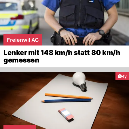
Freienwil AG
Lenker mit 148 km/h statt 80 km/h
gemessen
Arti
4y