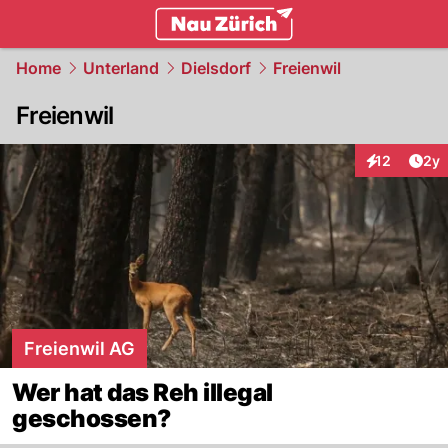
zurich.
NAU.ch
Home
Unterland
Dielsdorf
Freienwil
Freienwil
Arti
12
2y
Interaktione
Freienwil AG
Wer hat das Reh illegal
geschossen?