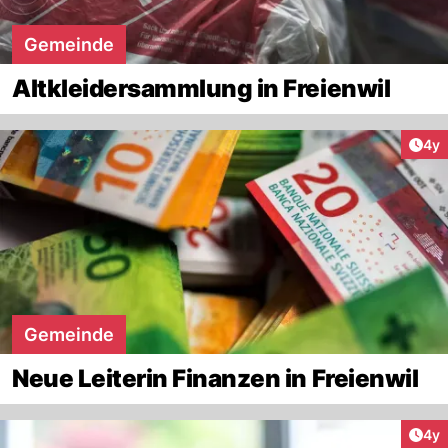
Gemeinde
Altkleidersammlung in Freienwil
Arti
4y
Gemeinde
Neue Leiterin Finanzen in Freienwil
Arti
4y