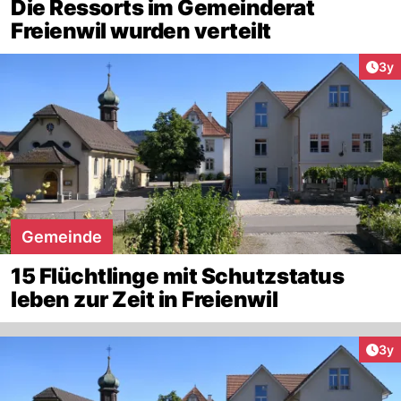
Die Ressorts im Gemeinderat
Freienwil wurden verteilt
Arti
3y
Gemeinde
15 Flüchtlinge mit Schutzstatus
leben zur Zeit in Freienwil
Arti
3y