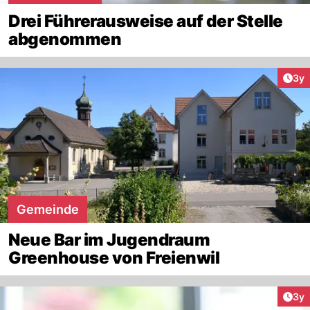
Drei Führerausweise auf der Stelle
abgenommen
Arti
3y
Gemeinde
Neue Bar im Jugendraum
Greenhouse von Freienwil
Arti
3y