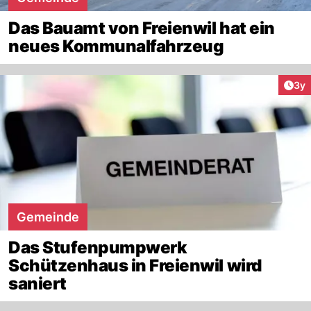
Das Bauamt von Freienwil hat ein
neues Kommunalfahrzeug
Arti
3y
Gemeinde
Das Stufenpumpwerk
Schützenhaus in Freienwil wird
saniert