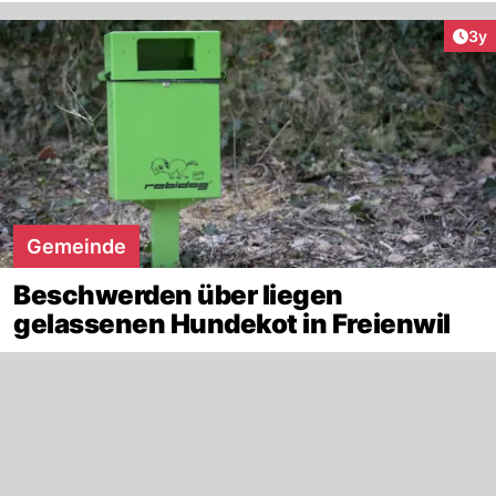
Arti
3y
Gemeinde
Beschwerden über liegen
gelassenen Hundekot in Freienwil