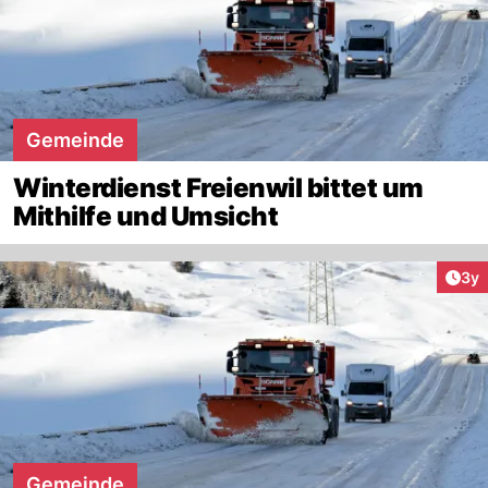
Gemeinde
Winterdienst Freienwil bittet um
Mithilfe und Umsicht
Arti
3y
Gemeinde