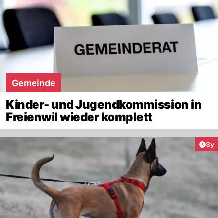
Gemeinde
Kinder- und Jugendkommission in
Freienwil wieder komplett
Arti
3y