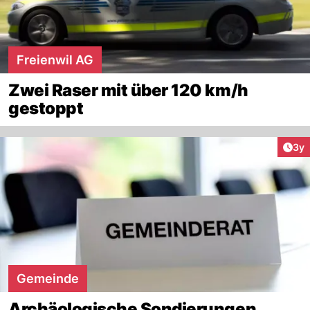
Freienwil AG
Zwei Raser mit über 120 km/h
gestoppt
Arti
3y
Gemeinde
Archäologische Sondierungen