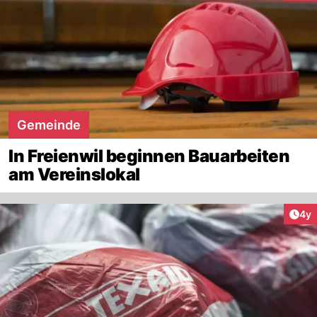
Gemeinde
In Freienwil beginnen Bauarbeiten
am Vereinslokal
Arti
4y