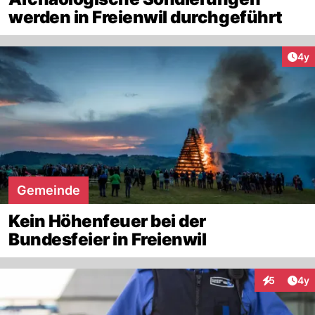
werden in Freienwil durchgeführt
Arti
4y
Gemeinde
Kein Höhenfeuer bei der
Bundesfeier in Freienwil
Arti
5
4y
Interaktion