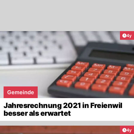
Arti
4y
Gemeinde
Jahresrechnung 2021 in Freienwil
besser als erwartet
Arti
4y