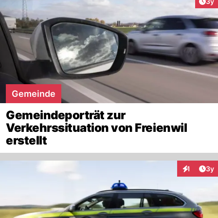
Arti
3y
Gemeinde
Gemeindeporträt zur
Verkehrssituation von Freienwil
erstellt
Arti
1
3y
Interaktion