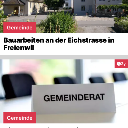
Gemeinde
Bauarbeiten an der Eichstrasse in
Freienwil
Arti
3y
Gemeinde