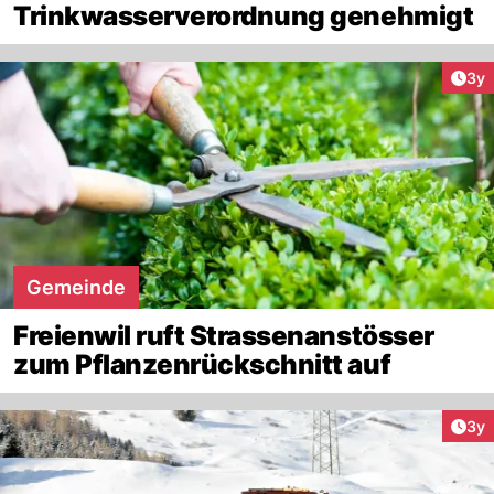
Trinkwasserverordnung genehmigt
Arti
3y
Gemeinde
Freienwil ruft Strassenanstösser
zum Pflanzenrückschnitt auf
Arti
3y