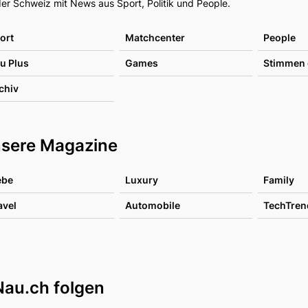
er Schweiz mit News aus Sport, Politik und People.
ort
Matchcenter
People
u Plus
Games
Stimmen 
chiv
sere Magazine
ebe
Luxury
Family
avel
Automobile
TechTren
Nau.ch folgen