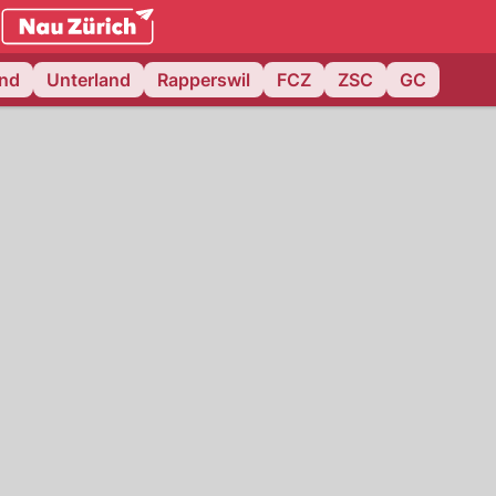
.ch
and
Unterland
Rapperswil
FCZ
ZSC
GC