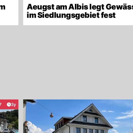
am
Aeugst am Albis legt Gewä
im Siedlungsgebiet fest
Artikel veröffentlicht:
7
3y
eraktionen