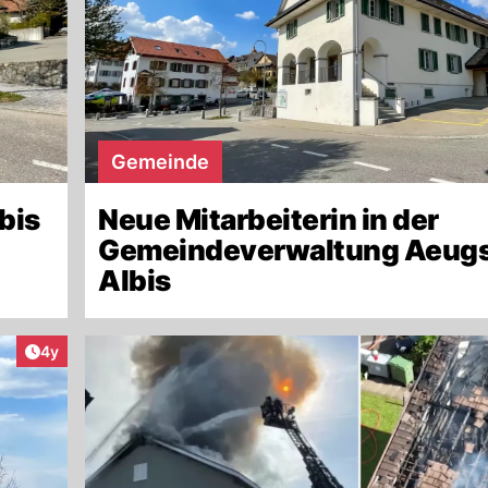
Gemeinde
bis
Neue Mitarbeiterin in der
Gemeindeverwaltung Aeugs
Albis
Artikel veröffentlicht:
4y