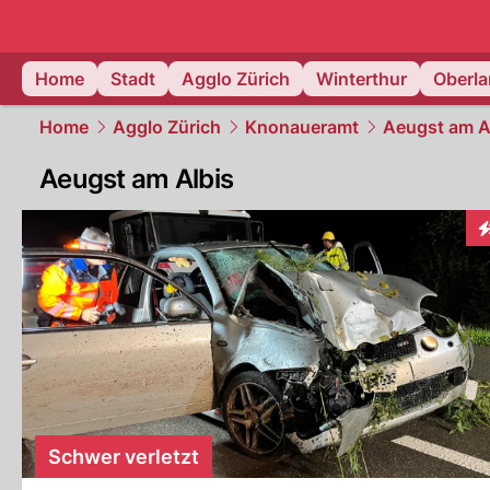
zurich.
NAU
Home
Stadt
Agglo Zürich
Winterthur
Oberl
Home
Agglo Zürich
Knonaueramt
Aeugst am A
Aeugst am Albis
I
Schwer verletzt