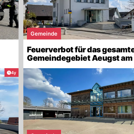
Gemeinde
Feuerverbot für das gesamt
Gemeindegebiet Aeugst am 
Artikel veröffentlicht:
4y