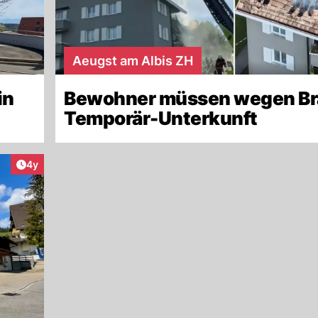
Aeugst am Albis ZH
in
Bewohner müssen wegen Br
Temporär-Unterkunft
Artikel veröffentlicht:
4y