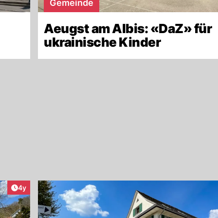
Gemeinde
Aeugst am Albis: «DaZ» für
ukrainische Kinder
Artikel veröffentlicht:
4y