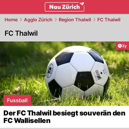
zurich.
NAU.ch
Home
Agglo Zürich
Region Thalwil
FC Thalwil
FC Thalwil
Arti
3y
Fussball
Der FC Thalwil besiegt souverän den
FC Wallisellen