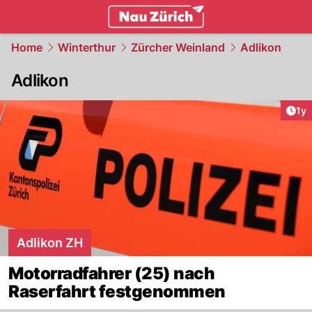
zurich.
NAU.ch
Home
Winterthur
Zürcher Weinland
Adlikon
Adlikon
Art
1y
Adlikon ZH
Motorradfahrer (25) nach
Raserfahrt festgenommen