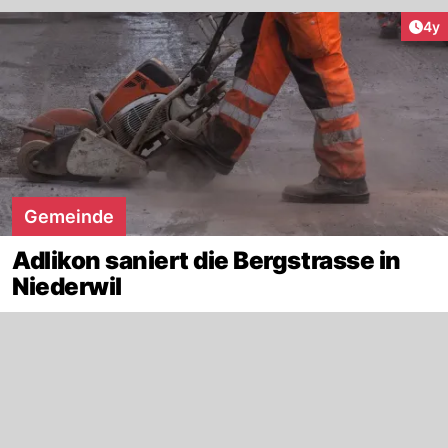
Arti
4y
Gemeinde
Adlikon saniert die Bergstrasse in
Niederwil