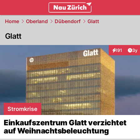
zurich.
NAU.ch
Home
Oberland
Dübendorf
Glatt
Glatt
Arti
191
3y
Interaktionen
Stromkrise
Einkaufszentrum Glatt verzichtet
auf Weihnachtsbeleuchtung