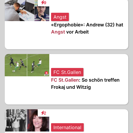
9
Interaktionen
Angst
«Ergophobie»: Andrew (32) hat
Angst
vor Arbeit
FC St.Gallen
FC St.Gallen
: So schön treffen
Frokaj und Witzig
2
Interaktionen
International