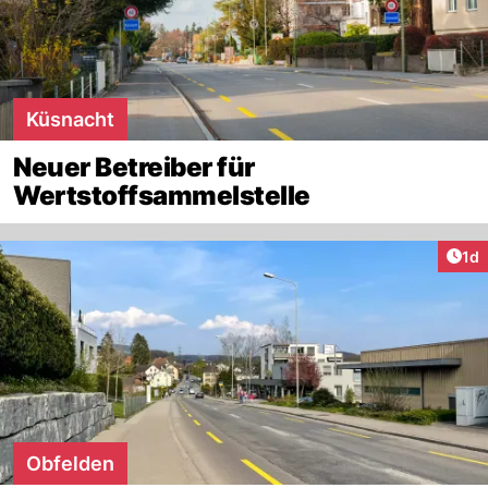
Küsnacht
Neuer Betreiber für
Wertstoffsammelstelle
Art
1d
Obfelden