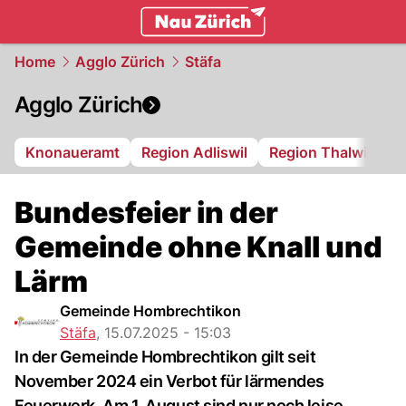
zurich.
NAU.ch
Home
Agglo Zürich
Stäfa
Agglo Zürich
Knonaueramt
Region Adliswil
Region Thalwil
R
Bundesfeier in der
Gemeinde ohne Knall und
Lärm
Gemeinde Hombrechtikon
Stäfa
,
15.07.2025 - 15:03
In der Gemeinde Hombrechtikon gilt seit
November 2024 ein Verbot für lärmendes
Feuerwerk. Am 1. August sind nur noch leise