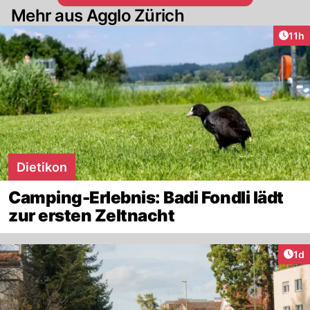
Mehr aus Agglo Zürich
Artik
11h
Dietikon
Camping-Erlebnis: Badi Fondli lädt
zur ersten Zeltnacht
Art
1d