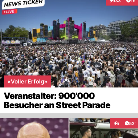
Art
933
1h
Interaktionen
«Voller Erfolg»
Veranstalter: 900'000
Besucher an Street Parade
Arti
5
52'
Interaktione