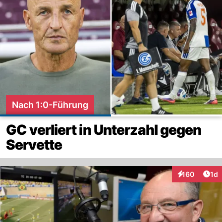
Nach 1:0-Führung
GC verliert in Unterzahl gegen
Servette
Art
160
1d
Interaktionen