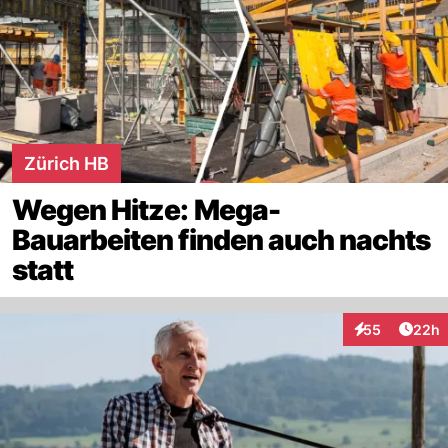
Zürich HB
Wegen Hitze: Mega-
Bauarbeiten finden auch nachts
statt
Artik
55
22h
Interaktionen