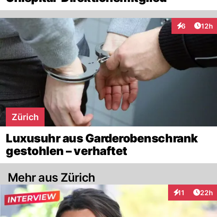
Artik
6
12h
Interaktione
Zürich
Luxusuhr aus Garderobenschrank
gestohlen – verhaftet
Mehr aus Zürich
Artik
11
22h
Interaktionen