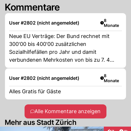
Kommentare
Artikel veröff
8
User #2802 (nicht angemeldet)
Monate
Neue EU Verträge: Der Bund rechnet mit
300'00 bis 400'00 zusätzlichen
Sozialhilfefällen pro Jahr und damit
verbundenen Mehrkosten von bis zu 7. 4
Milliarden Franken. Dazu erwartet er
Mehrausgaben von rund 700 Millionen pro
Artikel veröff
8
User #2802 (nicht angemeldet)
Monate
Jahr für zusätzliche Ergänzungsleistungen
und bis zu 220 Millionen pro Jahr für
Alles Gratis für Gäste
zusätzliche Anmeldungen registrierter
Arbeitsloser
Alle Kommentare anzeigen
Mehr aus Stadt Zürich