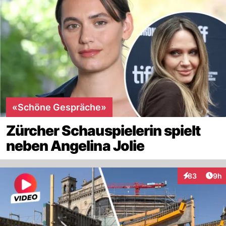
«Schöne Gespräche»
Zürcher Schauspielerin spielt
neben Angelina Jolie
Arti
83
9h
Interaktionen