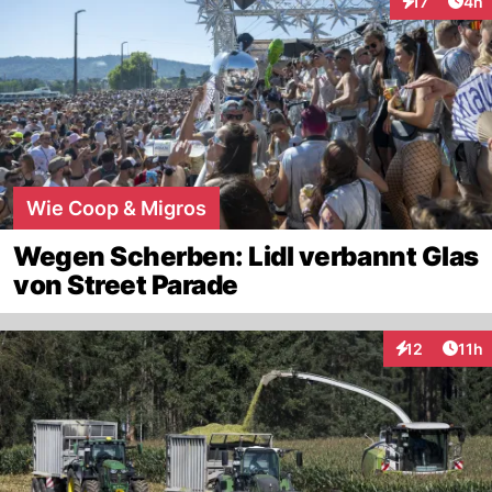
Arti
17
4h
Interaktione
Wie Coop & Migros
Wegen Scherben: Lidl verbannt Glas
von Street Parade
Artik
12
11h
Interaktionen