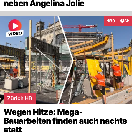
neben Angelina Jolie
Arti
80
6h
Interaktionen
Zürich HB
Wegen Hitze: Mega-
Bauarbeiten finden auch nachts
statt