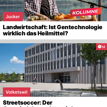
Jucker
Landwirtschaft: Ist Gentechnologie
wirklich das Heilmittel?
Art
1d
Volketswil
Streetsoccer: Der