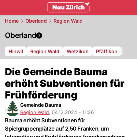
zurich.
NAU.ch
Home
Oberland
Region Wald
Oberland
Hinwil
Region Wald
Wetzikon
Pfäffikon
Dübe
Die Gemeinde Bauma
erhöht Subventionen für
Frühförderung
Gemeinde Bauma
Region Wald
,
04.12.2024 - 11:26
Bauma erhöht Subventionen für
Spielgruppenplätze auf 2,50 Franken, um
Integration und Frühförderung fremdsprachiger