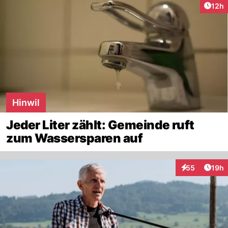
Artik
12h
Hinwil
Jeder Liter zählt: Gemeinde ruft
zum Wassersparen auf
Artik
55
19h
Interaktionen