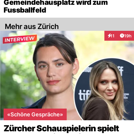
Gemeindehausplatz wird zum
Fussballfeld
Mehr aus Zürich
Artik
11
19h
Interaktionen
«Schöne Gespräche»
Zürcher Schauspielerin spielt