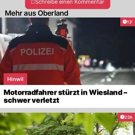
Schreibe einen Kommentar
Mehr aus Oberland
Arti
13'
Hinwil
Motorradfahrer stürzt in Wiesland –
schwer verletzt
Artik
23h