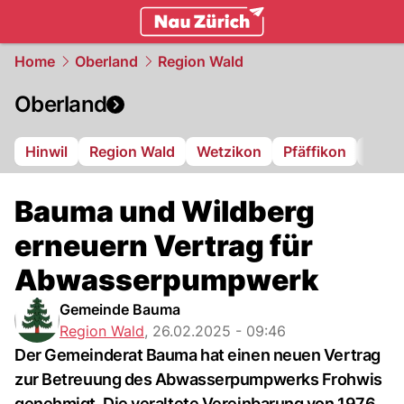
zurich.
NAU.ch
Home
Oberland
Region Wald
Oberland
Hinwil
Region Wald
Wetzikon
Pfäffikon
Dübe
Bauma und Wildberg
erneuern Vertrag für
Abwasserpumpwerk
Gemeinde Bauma
Region Wald
,
26.02.2025 - 09:46
Der Gemeinderat Bauma hat einen neuen Vertrag
zur Betreuung des Abwasserpumpwerks Frohwis
genehmigt. Die veraltete Vereinbarung von 1976