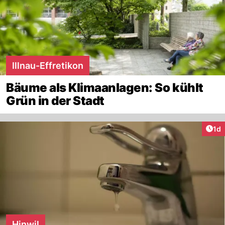
Illnau-Effretikon
Bäume als Klimaanlagen: So kühlt
Grün in der Stadt
Art
1d
Hinwil