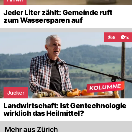
Jeder Liter zählt: Gemeinde ruft
zum Wassersparen auf
Art
58
1d
Interaktione
Jucker
Landwirtschaft: Ist Gentechnologie
wirklich das Heilmittel?
Mehr aus Zürich