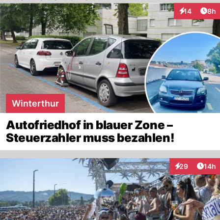
Arti
14
8h
Interaktione
Winterthur
Autofriedhof in blauer Zone –
Steuerzahler muss bezahlen!
Artik
29
14h
Interaktionen