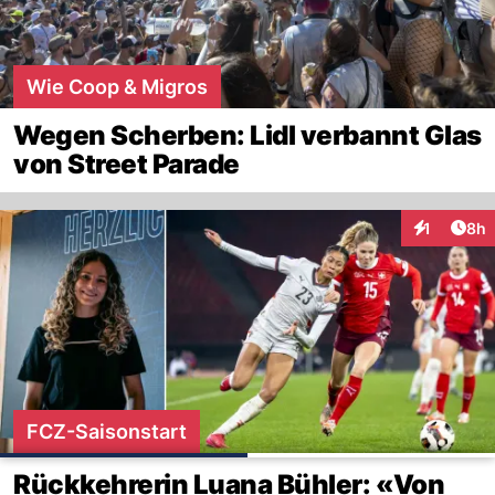
Wie Coop & Migros
Wegen Scherben: Lidl verbannt Glas
von Street Parade
Arti
1
8h
Interaktion
FCZ-Saisonstart
Rückkehrerin Luana Bühler: «Von