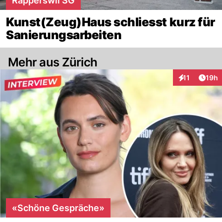
Rapperswil SG
Kunst(Zeug)Haus schliesst kurz für
Sanierungsarbeiten
Mehr aus Zürich
Artik
11
19h
Interaktionen
«Schöne Gespräche»