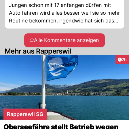
Jungen schon mit 17 anfangen dürfen mit
Auto fahren wird alles besser weil sie so mehr
Routine bekommen, irgendwie hat sich das
nicht bewahrheitet.
Alle Kommentare anzeigen
Mehr aus Rapperswil
Arti
7h
Rapperswil SG
Oberseefähre stellt Betrieb wegen