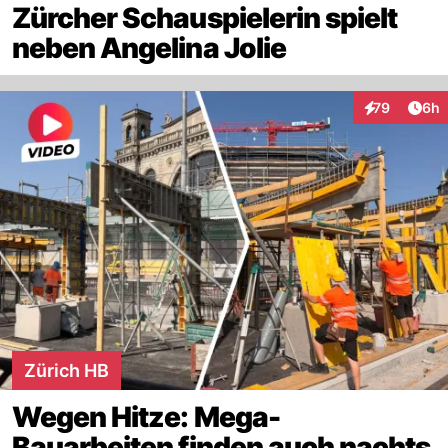
Zürcher Schauspielerin spielt
neben Angelina Jolie
Arti
79
6h
Interaktionen
Zürich HB
Wegen Hitze: Mega-
Bauarbeiten finden auch nachts