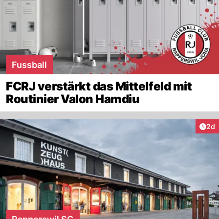
Fussball
FCRJ verstärkt das Mittelfeld mit
Routinier Valon Hamdiu
Arti
2d