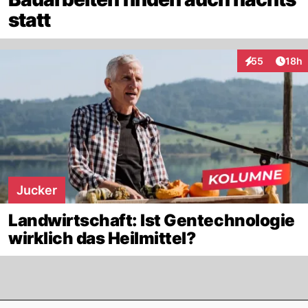
statt
Artik
55
18h
Interaktionen
Jucker
Landwirtschaft: Ist Gentechnologie
wirklich das Heilmittel?