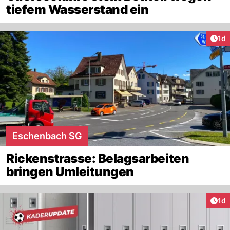
tiefem Wasserstand ein
Art
1d
Eschenbach SG
Rickenstrasse: Belagsarbeiten
bringen Umleitungen
Art
1d