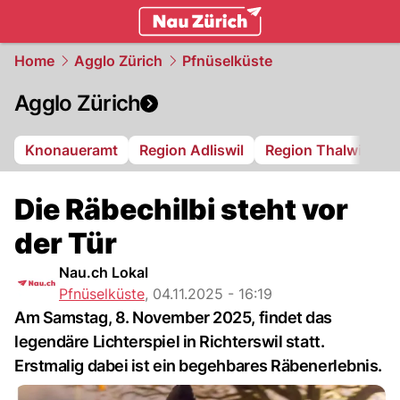
zurich.
NAU.ch
Home
Agglo Zürich
Pfnüselküste
Agglo Zürich
Knonaueramt
Region Adliswil
Region Thalwil
R
Die Räbechilbi steht vor
der Tür
Nau.ch Lokal
Pfnüselküste
,
04.11.2025 - 16:19
Am Samstag, 8. November 2025, findet das
legendäre Lichterspiel in Richterswil statt.
Erstmalig dabei ist ein begehbares Räbenerlebnis.