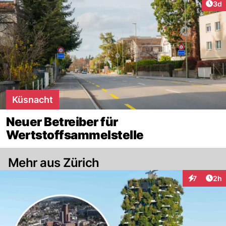
Arti
3d
Küsnacht
Neuer Betreiber für
Wertstoffsammelstelle
Mehr aus Zürich
Arti
7
2h
Interaktion