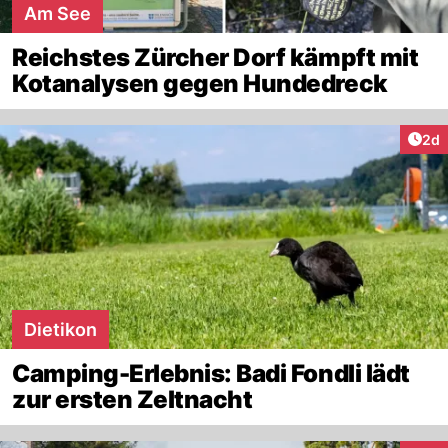
Am See
Reichstes Zürcher Dorf kämpft mit
Kotanalysen gegen Hundedreck
Arti
2d
Dietikon
Camping-Erlebnis: Badi Fondli lädt
zur ersten Zeltnacht