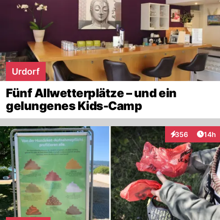
Urdorf
Fünf Allwetterplätze – und ein
gelungenes Kids-Camp
Artik
356
14h
Interaktionen