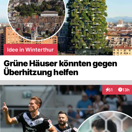
Idee in Winterthur
Grüne Häuser könnten gegen
Überhitzung helfen
Artik
51
13h
Interaktionen