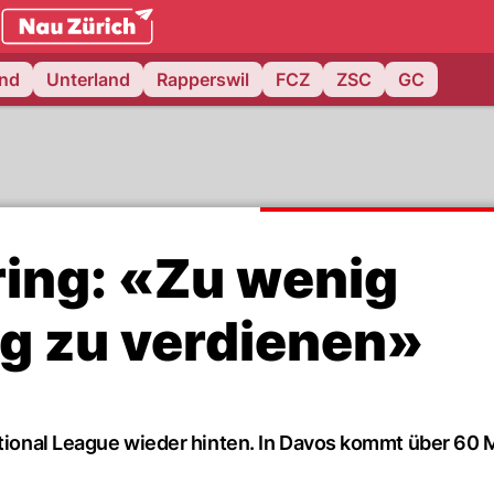
.ch
and
Unterland
Rapperswil
FCZ
ZSC
GC
ring: «Zu wenig
g zu verdienen»
ational League wieder hinten. In Davos kommt über 60 