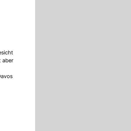
esicht
t aber
 Davos