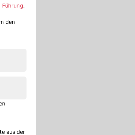
n Führung
.
um den
gen
te aus der