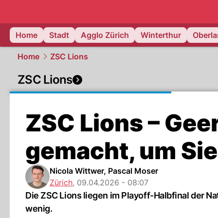
zurich.
NAU
Home
Stadt
Agglo Zürich
Winterthur
Oberl
Home
ZSC Lions
ZSC Lions
ZSC Lions – Gee
gemacht, um Sie
Nicola Wittwer, Pascal Moser
Zürich
,
09.04.2026 - 08:07
Die ZSC Lions liegen im Playoff-Halbfinal der N
wenig.