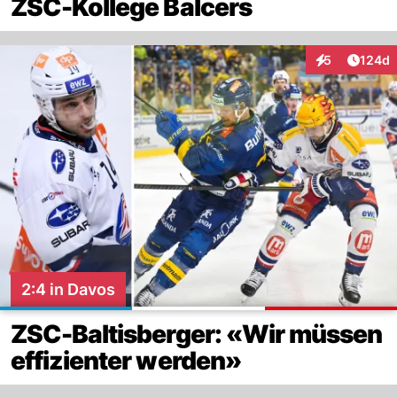
ZSC-Kollege Balcers
Artike
5
124d
Interaktionen
2:4 in Davos
ZSC-Baltisberger: «Wir müssen
effizienter werden»