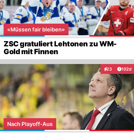
«Müssen fair bleiben»
ZSC gratuliert Lehtonen zu WM-
Gold mit Finnen
Artike
23
102d
Interaktionen
Nach Playoff-Aus