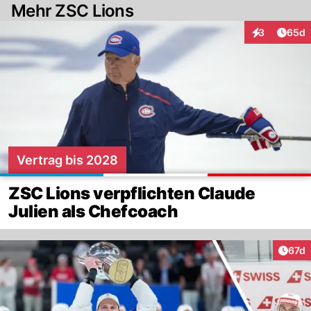
Mehr ZSC Lions
Artik
3
65d
Interaktionen
Vertrag bis 2028
ZSC Lions verpflichten Claude
Julien als Chefcoach
Artik
67d