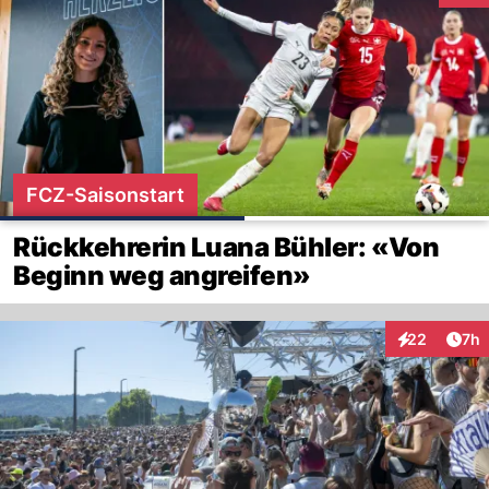
FCZ-Saisonstart
Rückkehrerin Luana Bühler: «Von
Beginn weg angreifen»
Arti
22
7h
Interaktionen