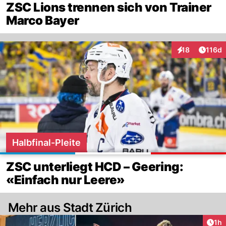
ZSC Lions trennen sich von Trainer
Marco Bayer
Artike
18
116d
Interaktionen
Halbfinal-Pleite
ZSC unterliegt HCD – Geering:
«Einfach nur Leere»
Mehr aus Stadt Zürich
Art
1h