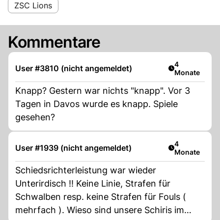
ZSC Lions
Kommentare
Artikel veröff
4
User #3810 (nicht angemeldet)
Monate
Knapp? Gestern war nichts "knapp". Vor 3
Tagen in Davos wurde es knapp. Spiele
gesehen?
Artikel veröff
4
User #1939 (nicht angemeldet)
Monate
Schiedsrichterleistung war wieder
Unterirdisch !! Keine Linie, Strafen für
Schwalben resp. keine Strafen für Fouls (
mehrfach ). Wieso sind unsere Schiris im