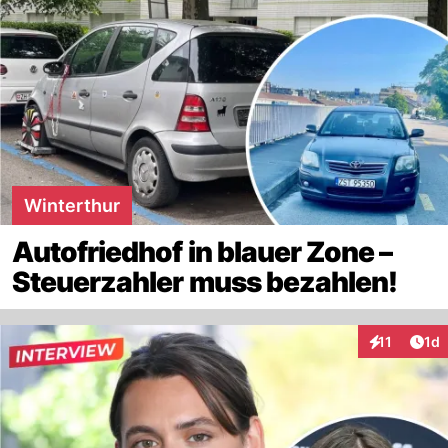
Winterthur
Autofriedhof in blauer Zone –
Steuerzahler muss bezahlen!
Art
11
1d
Interaktione