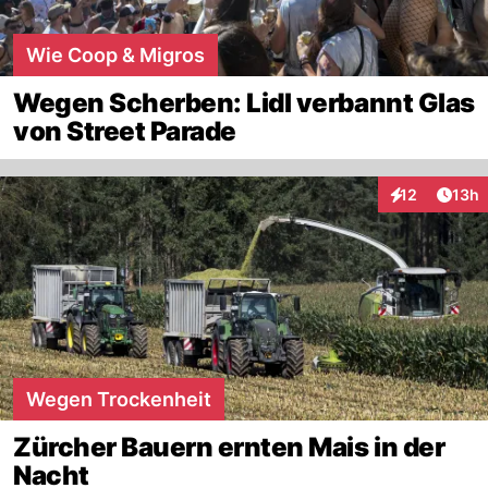
Wie Coop & Migros
Wegen Scherben: Lidl verbannt Glas
von Street Parade
Artik
12
13h
Interaktionen
Wegen Trockenheit
Zürcher Bauern ernten Mais in der
Nacht