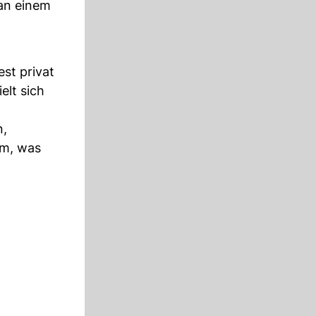
 an einem
st privat
elt sich
n,
em, was