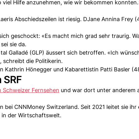
«So viel Hilfe anzunehmen, wie wir bekommen konnten.
eris Abschiedszeilen ist riesig. DJane Annina Frey (
ich geschockt: «Es macht mich grad sehr traurig. Wa
sei sie da.
tal Galladé (GLP) äussert sich betroffen. «Ich wünsc
chreibt die Politikerin.
 Kathrin Hönegger und Kabarettistin Patti Basler (4
m SRF
m Schweizer Fernsehen
und war dort unter anderem a
n bei CNNMoney Switzerland. Seit 2021 leitet sie ihr
in der Wirtschaftswelt.