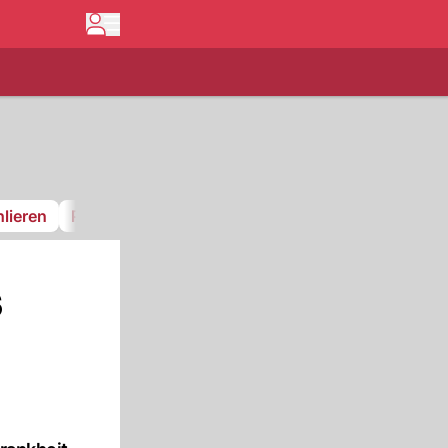
lieren
Pfnüselküste
GCK Lions
FC Stäfa
s