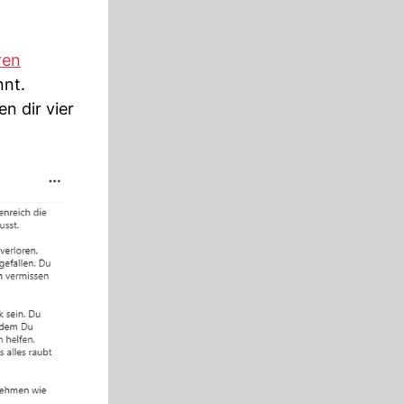
ren
nnt.
n dir vier