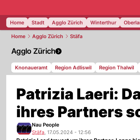
zurich.
NAU
Home
Stadt
Agglo Zürich
Winterthur
Oberl
Home
Agglo Zürich
Stäfa
Agglo Zürich
Knonaueramt
Region Adliswil
Region Thalwil
Patrizia Laeri: D
ihres Partners s
Nau People
Stäfa
,
17.05.2024 - 12:56