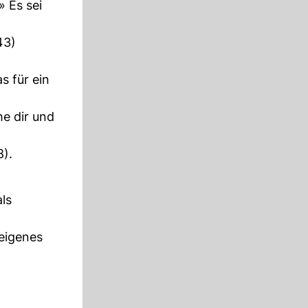
» Es sei
43)
s für ein
he dir und
8).
ls
 eigenes