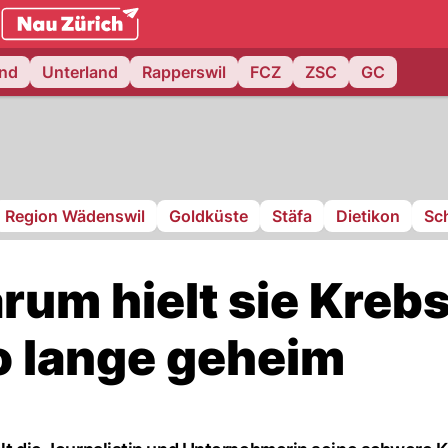
.ch
and
Unterland
Rapperswil
FCZ
ZSC
GC
Region Wädenswil
Goldküste
Stäfa
Dietikon
Sch
arum hielt sie Kreb
o lange geheim