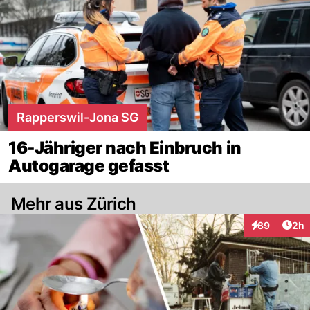
Rapperswil-Jona SG
16-Jähriger nach Einbruch in
Autogarage gefasst
Mehr aus Zürich
Arti
89
2h
Interaktionen