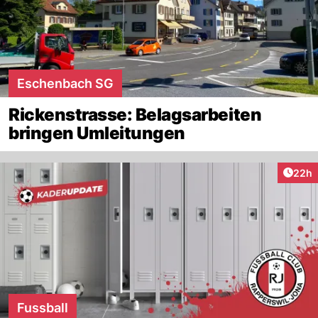
Eschenbach SG
Rickenstrasse: Belagsarbeiten
bringen Umleitungen
Artik
22h
Fussball