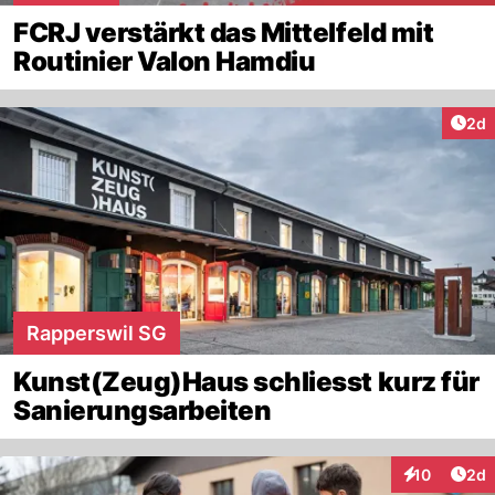
FCRJ verstärkt das Mittelfeld mit
Routinier Valon Hamdiu
Arti
2d
Rapperswil SG
Kunst(Zeug)Haus schliesst kurz für
Sanierungsarbeiten
Arti
10
2d
Interaktione