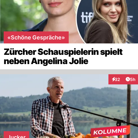
«Schöne Gespräche»
Zürcher Schauspielerin spielt
neben Angelina Jolie
Arti
32
5h
Interaktionen
Jucker