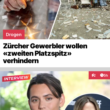
Drogen
Zürcher Gewerbler wollen
«zweiten Platzspitz»
verhindern
Arti
2
5h
Interaktion