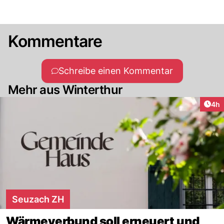
Kommentare
Schreibe einen Kommentar
Mehr aus Winterthur
Arti
4h
Seuzach ZH
Wärmeverbund soll erneuert und