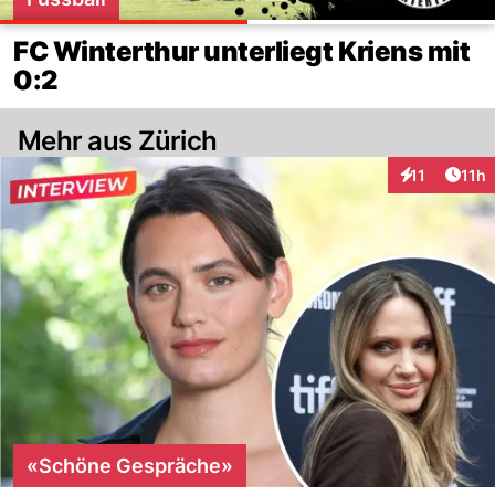
FC Winterthur unterliegt Kriens mit
0:2
Mehr aus Zürich
Artik
11
11h
Interaktionen
«Schöne Gespräche»