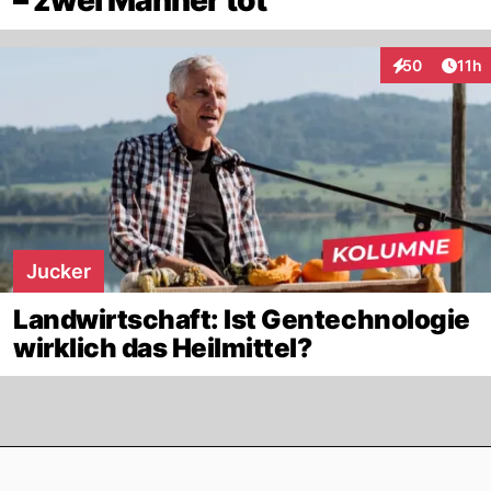
– zwei Männer tot
Artik
50
11h
Interaktionen
Jucker
Landwirtschaft: Ist Gentechnologie
wirklich das Heilmittel?
Footer