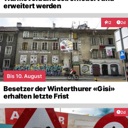
erweitert werden
Arti
12
2d
Interaktione
Bis 10. August
Besetzer der Winterthurer «Gisi»
erhalten letzte Frist
Arti
2d