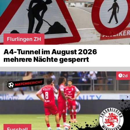
Flurlingen ZH
A4-Tunnel im August 2026
mehrere Nächte gesperrt
Arti
2d
Fussball