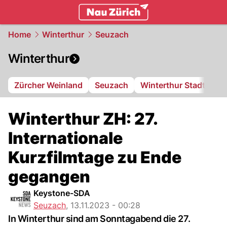
zurich.
NAU.ch
Home
Winterthur
Seuzach
Winterthur
Zürcher Weinland
Seuzach
Winterthur Stadt
FC
Winterthur ZH: 27.
Internationale
Kurzfilmtage zu Ende
gegangen
Keystone-SDA
Seuzach
,
13.11.2023 - 00:28
In Winterthur sind am Sonntagabend die 27.