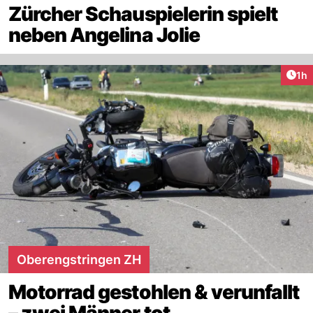
Zürcher Schauspielerin spielt
neben Angelina Jolie
Art
1h
Oberengstringen ZH
Motorrad gestohlen & verunfallt