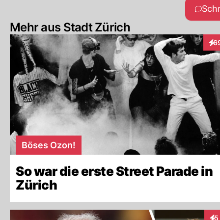
Sch
Mehr aus Stadt Zürich
6
Int
Böses Ozon!
So war die erste Street Parade in
Zürich
5