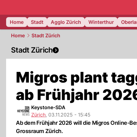
zurich.
NAU
Home
Stadt
Agglo Zürich
Winterthur
Oberl
Home
Stadt Zürich
Stadt Zürich
Migros plant ta
ab Frühjahr 202
Keystone-SDA
Zürich
,
03.11.2025 - 15:45
Ab dem Frühjahr 2026 will die Migros Online-Be
Grossraum Zürich.