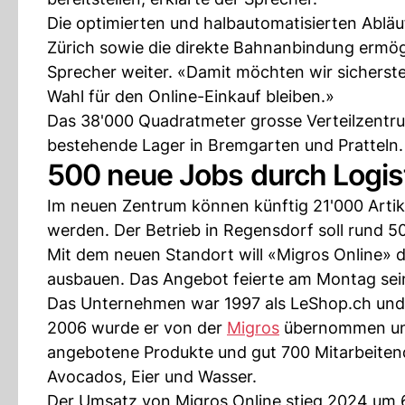
Die optimierten und halbautomatisierten Abläu
Zürich sowie die direkte Bahnanbindung ermögli
Sprecher weiter. «Damit möchten wir sicherst
Wahl für den Online-Einkauf bleiben.»
Das 38'000 Quadratmeter grosse Verteilzentr
bestehende Lager in Bremgarten und Pratteln. 
500 neue Jobs durch Logis
Im neuen Zentrum können künftig 21'000 Artik
werden. Der Betrieb in Regensdorf soll rund 5
Mit dem neuen Standort will «Migros Online» d
ausbauen. Das Angebot feierte am Montag sei
Das Unternehmen war 1997 als LeShop.ch und
2006 wurde er von der
Migros
übernommen und 
angebotene Produkte und gut 700 Mitarbeitend
Avocados, Eier und Wasser.
Der Umsatz von Migros Online stieg 2024 um 6