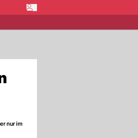
n
er nur im