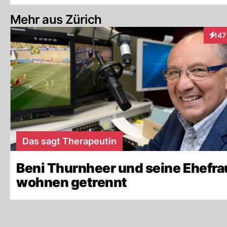
Mehr aus Zürich
147
Inter
Das sagt Therapeutin
Beni Thurnheer und seine Ehefra
wohnen getrennt