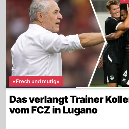
Int
«Frech und mutig»
Das verlangt Trainer Kolle
vom FCZ in Lugano