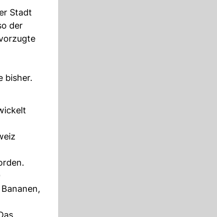
er Stadt
so der
evorzugte
 bisher.
wickelt
weiz
orden.
0
, Bananen,
 Das