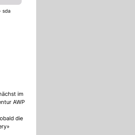
- sda
nächst im
gentur AWP
obald die
ery»