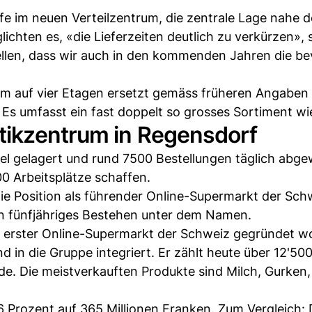
fe im neuen Verteilzentrum, die zentrale Lage nahe d
chten es, «die Lieferzeiten deutlich zu verkürzen», 
ellen, dass wir auch in den kommenden Jahren die b
um auf vier Etagen ersetzt gemäss früheren Angaben
Es umfasst ein fast doppelt so grosses Sortiment wie
tikzentrum in Regensdorf
el gelagert und rund 7500 Bestellungen täglich abge
00 Arbeitsplätze schaffen.
ie Position als führender Online-Supermarkt der Sch
n fünfjähriges Bestehen unter dem Namen.
 erster Online-Supermarkt der Schweiz gegründet w
in die Gruppe integriert. Er zählt heute über 12'50
e. Die meistverkauften Produkte sind Milch, Gurken
 Prozent auf 365 Millionen Franken. Zum Vergleich: