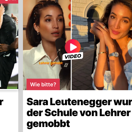
eraktionen
Wie bitte?
r
Sara Leutenegger wur
der Schule von Lehrer
gemobbt