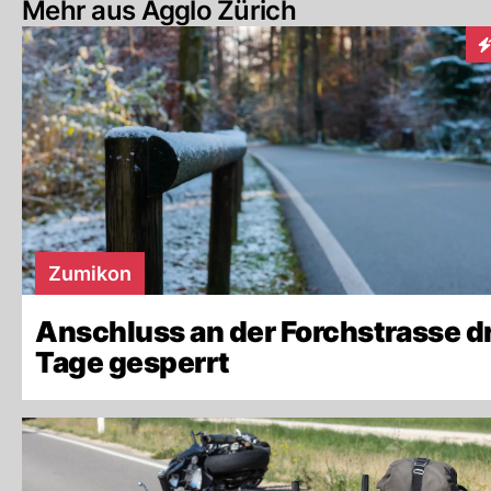
Mehr aus Agglo Zürich
In
Zumikon
Anschluss an der Forchstrasse dr
Tage gesperrt