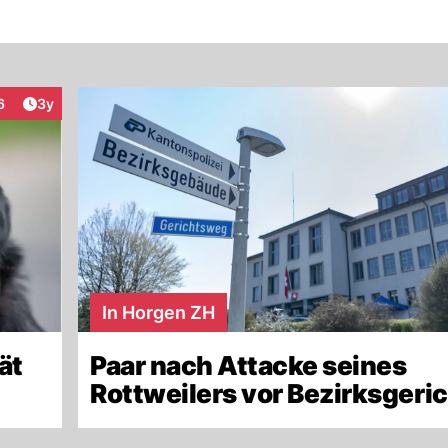
Artikel veröffentlicht:
6
3y
eraktionen
In Horgen ZH
ät
Paar nach Attacke seines
Rottweilers vor Bezirksgeri