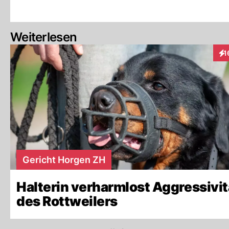
Weiterlesen
1
Int
Gericht Horgen ZH
Halterin verharmlost Aggressivit
des Rottweilers