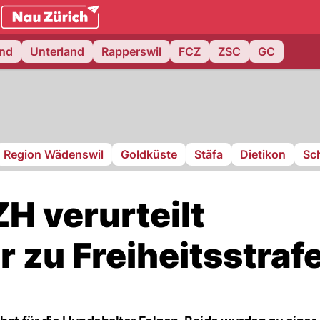
.ch
and
Unterland
Rapperswil
FCZ
ZSC
GC
Region Wädenswil
Goldküste
Stäfa
Dietikon
Sch
H verurteilt
r zu Freiheitsstraf