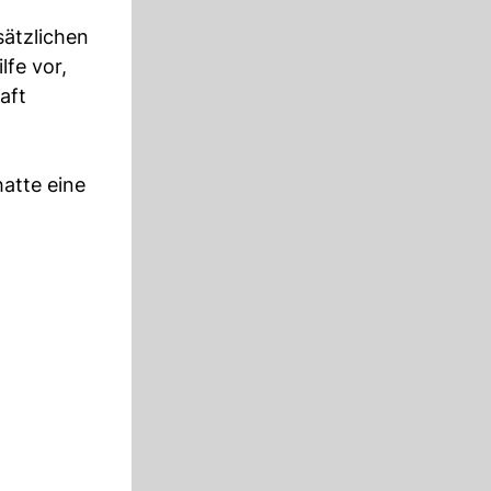
ätzlichen
fe vor,
aft
atte eine