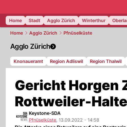
zurich.
NAU
Home
Stadt
Agglo Zürich
Winterthur
Oberl
Home
Agglo Zürich
Pfnüselküste
Agglo Zürich
Knonaueramt
Region Adliswil
Region Thalwil
Gericht Horgen Z
Rottweiler-Halte
Keystone-SDA
Pfnüselküste
,
13.09.2022 - 14:58