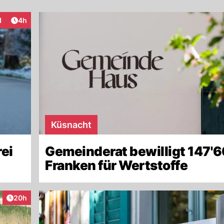
Artikel veröffentlicht:
1
4h
teraktionen
Küsnacht
ei
Gemeinderat bewilligt 147'
Franken für Wertstoffe
Artikel veröffentlicht:
20h