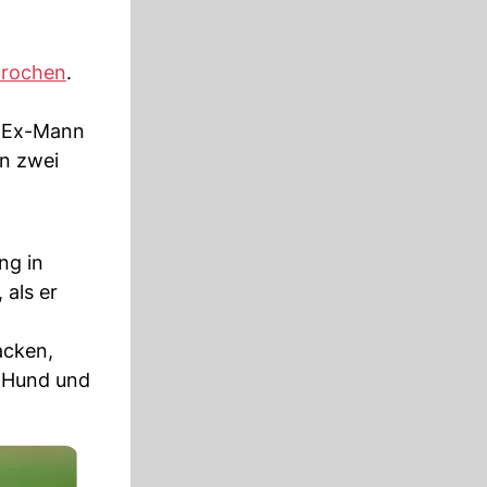
prochen
.
er Ex-Mann
on zwei
ng in
 als er
acken,
n Hund und