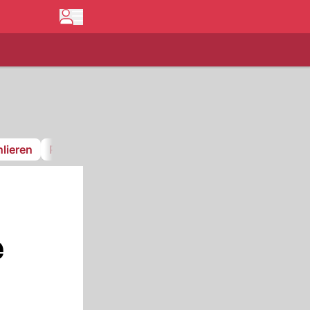
lieren
Pfnüselküste
GCK Lions
FC Stäfa
e