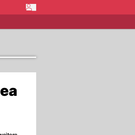
rea
 weitere