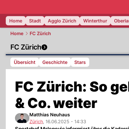
zurich.
NAU
Home
Stadt
Agglo Zürich
Winterthur
Oberl
Home
FC Zürich
FC Zürich
Übersicht
Geschichte
Stars
FC Zürich: So geh
& Co. weiter
Matthias Neuhaus
Zürich
,
16.06.2025 - 14:33
Sportchef Malenovic informiert über die Kadersi