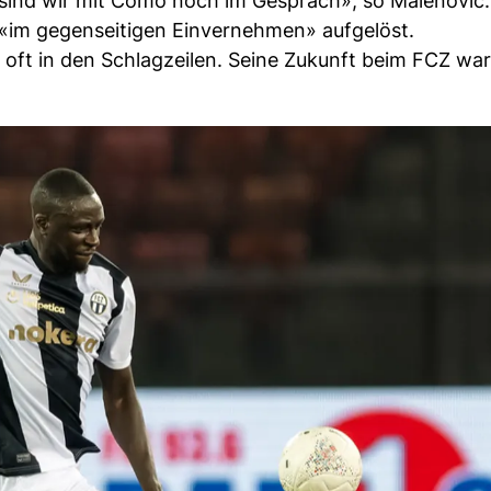
sind wir mit Como noch im Gespräch», so Malenovic.
«im gegenseitigen Einvernehmen» aufgelöst.
oft in den Schlagzeilen. Seine Zukunft beim FCZ war