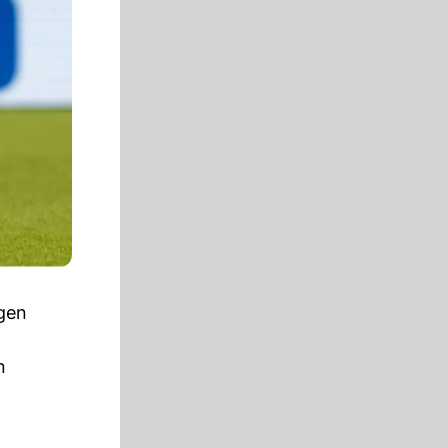
ngen
n