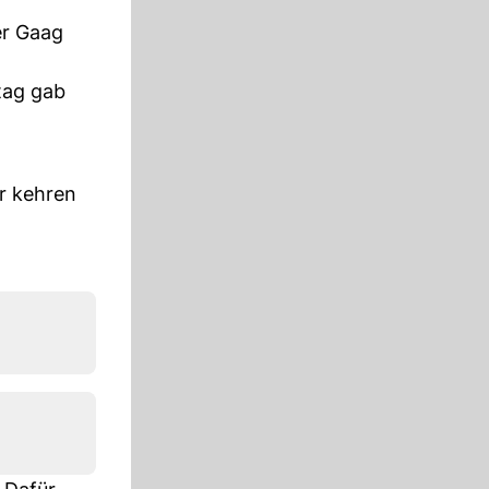
er Gaag
tag gab
er kehren