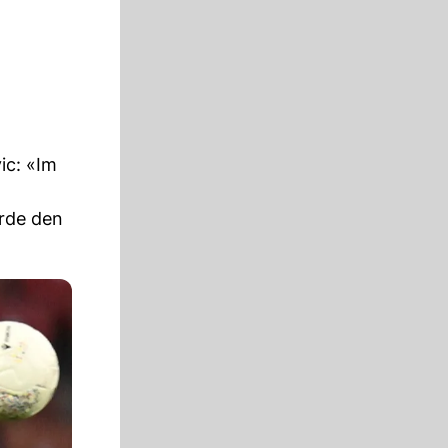
ic: «Im
erde den