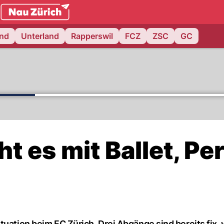
.ch
and
Unterland
Rapperswil
FCZ
ZSC
GC
t es mit Ballet, Pe
tuation beim FC Zürich. Drei Abgänge sind bereits fix,