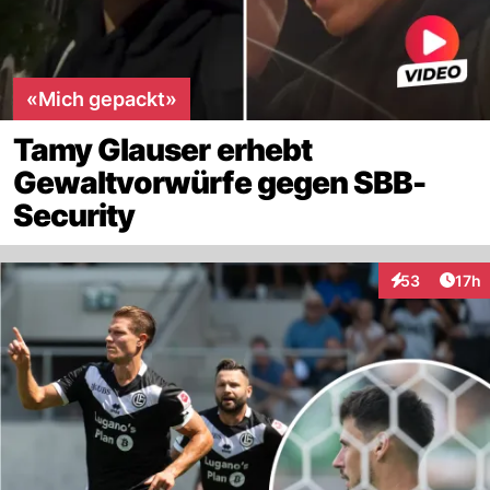
«Mich gepackt»
Tamy Glauser erhebt
Gewaltvorwürfe gegen SBB-
Security
Artik
53
17h
Interaktionen