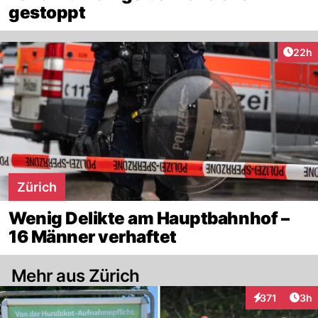
gestoppt
Artik
22h
Zürich
Wenig Delikte am Hauptbahnhof –
16 Männer verhaftet
Mehr aus Zürich
Arti
371
3h
Interaktionen