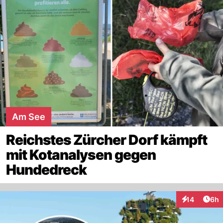
Am See
Reichstes Zürcher Dorf kämpft
mit Kotanalysen gegen
Hundedreck
Arti
14
6h
Interaktione