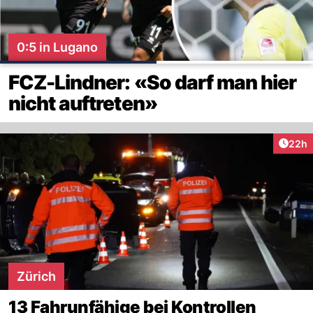
0:5 in Lugano
FCZ-Lindner: «So darf man hier
nicht auftreten»
Artik
22h
Zürich
13 Fahrunfähige bei Kontrollen