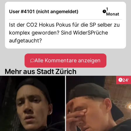
Artikel veröf
1
User #4101 (nicht angemeldet)
Monat
Ist der CO2 Hokus Pokus für die SP selber zu
komplex geworden? Sind WiderSPrüche
aufgetaucht?
Alle Kommentare anzeigen
Mehr aus Stadt Zürich
Arti
24'