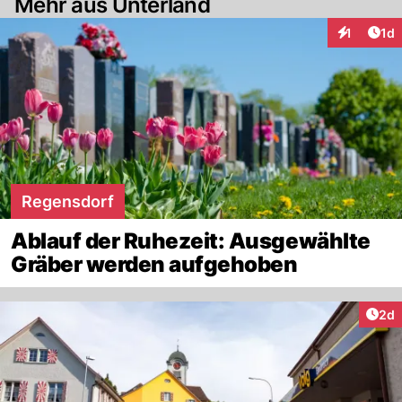
Mehr aus Unterland
Art
1
1d
Interaktion
Regensdorf
Ablauf der Ruhezeit: Ausgewählte
Gräber werden aufgehoben
Arti
2d