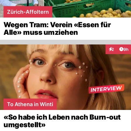
Zürich-Affoltern
Wegen Tram: Verein «Essen für
Alle» muss umziehen
Arti
2
9h
Interaktion
To Athena in Winti
«So habe ich Leben nach Burn-out
umgestellt»