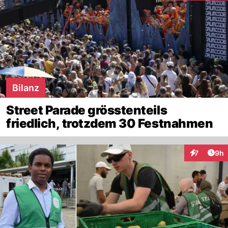
Bilanz
Street Parade grösstenteils
friedlich, trotzdem 30 Festnahmen
Arti
7
9h
Interaktion