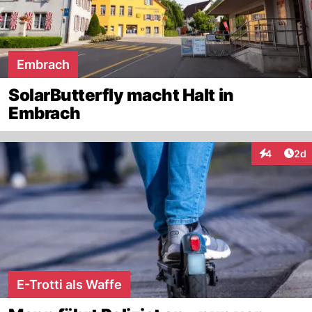
Embrach
SolarButterfly macht Halt in
Embrach
Arti
4
2d
Interaktion
E-Trotti als Waffe