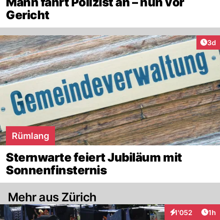
Mann fährt Polizist an – nun vor
Gericht
Arti
3d
Rümlang
Sternwarte feiert Jubiläum mit
Sonnenfinsternis
Mehr aus Zürich
Art
1'052
1h
Interaktionen