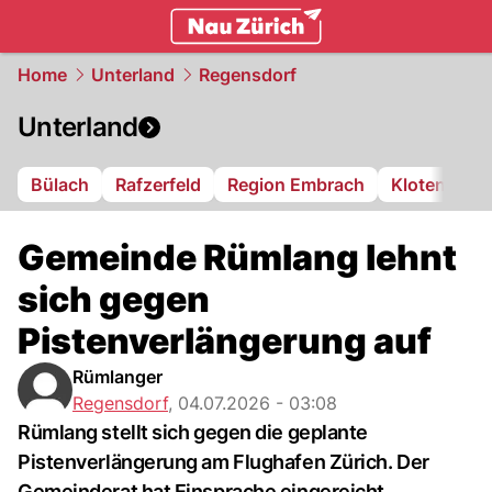
zurich.
NAU.ch
Home
Unterland
Regensdorf
Unterland
Bülach
Rafzerfeld
Region Embrach
Kloten
Di
Gemeinde Rümlang lehnt
sich gegen
Pistenverlängerung auf
Rümlanger
Regensdorf
,
04.07.2026 - 03:08
Rümlang stellt sich gegen die geplante
Pistenverlängerung am Flughafen Zürich. Der
Gemeinderat hat Einsprache eingereicht.