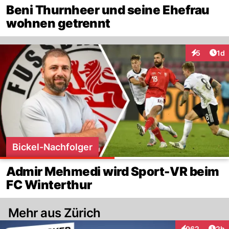
Beni Thurnheer und seine Ehefrau
wohnen getrennt
Art
5
1d
Interaktion
Bickel-Nachfolger
Admir Mehmedi wird Sport-VR beim
FC Winterthur
Mehr aus Zürich
Arti
962
2h