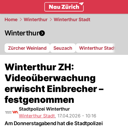
zurich.
NAU.ch
Home
Winterthur
Winterthur Stadt
Winterthur
Zürcher Weinland
Seuzach
Winterthur Stadt
FC
Winterthur ZH:
Videoüberwachung
erwischt Einbrecher –
festgenommen
Stadtpolizei Winterthur
Winterthur Stadt
,
17.04.2026 - 10:16
Am Donnerstagabend hat die Stadtpolizei