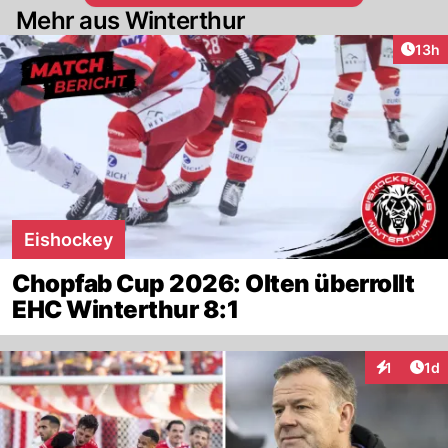
Mehr aus Winterthur
Artik
13h
Eishockey
Chopfab Cup 2026: Olten überrollt
EHC Winterthur 8:1
Art
1
1d
Interaktion