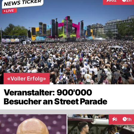
Interaktionen
«Voller Erfolg»
Veranstalter: 900'000
Besucher an Street Parade
Art
6
1h
Interaktion