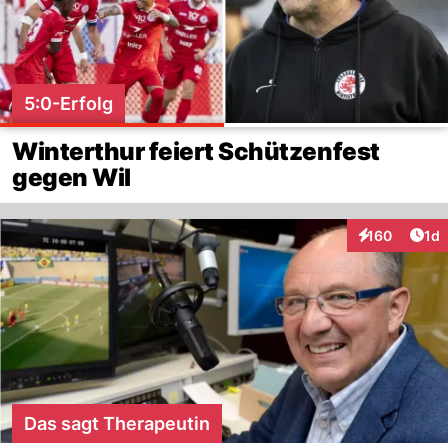
5:0-Erfolg
Winterthur feiert Schützenfest
gegen Wil
Art
160
1d
Interaktionen
Das sagt Therapeutin