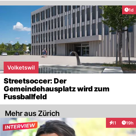
Art
1d
Volketswil
Streetsoccer: Der
Gemeindehausplatz wird zum
Fussballfeld
Mehr aus Zürich
Artik
11
19h
Interaktionen