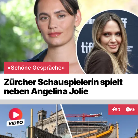
«Schöne Gespräche»
Zürcher Schauspielerin spielt
neben Angelina Jolie
Arti
80
6h
Interaktionen