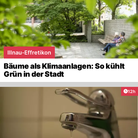
Illnau-Effretikon
Bäume als Klimaanlagen: So kühlt
Grün in der Stadt
Artik
12h