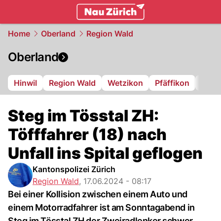
zurich.
NAU.ch
Home
Oberland
Region Wald
Oberland
Hinwil
Region Wald
Wetzikon
Pfäffikon
Dübe
Steg im Tösstal ZH:
Töfffahrer (18) nach
Unfall ins Spital geflogen
Kantonspolizei Zürich
Region Wald
,
17.06.2024 - 08:17
Bei einer Kollision zwischen einem Auto und
einem Motorradfahrer ist am Sonntagabend in
Steg im Tösstal ZH der Zweiradlenker schwer