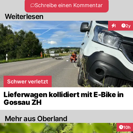
Schreibe einen Kommentar
Weiterlesen
Arti
1
2y
Interaktion
Schwer verletzt
Lieferwagen kollidiert mit E-Bike in
Gossau ZH
Mehr aus Oberland
Artik
10h