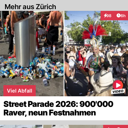
Mehr aus Zürich
Arti
98
6h
Interaktionen
Viel Abfall
Street Parade 2026: 900'000
Raver, neun Festnahmen