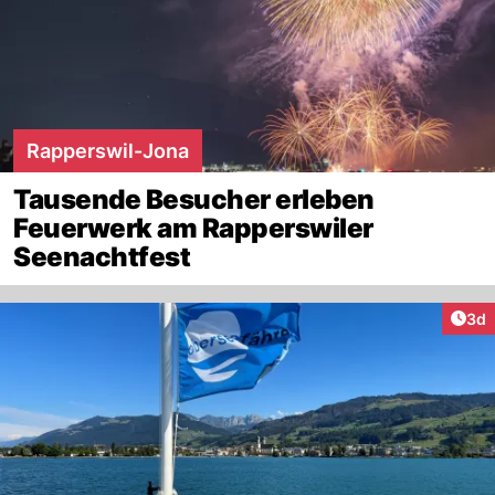
Rapperswil-Jona
Tausende Besucher erleben
Feuerwerk am Rapperswiler
Seenachtfest
Arti
3d