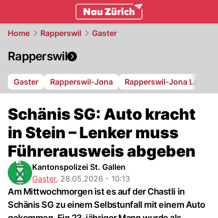
zurich.
NAU.ch
Home
Rapperswil
Gaster
Rapperswil
Gaster
Rapperswil-Jona
Rapperswil-Jona Lakers
Schänis SG: Auto kracht
in Stein – Lenker muss
Führerausweis abgeben
Kantonspolizei St. Gallen
Gaster
,
28.05.2026 - 10:13
Am Mittwochmorgen ist es auf der Chastli in
Schänis SG zu einem Selbstunfall mit einem Auto
gekommen. Ein 23-jähriger Mann wurde als