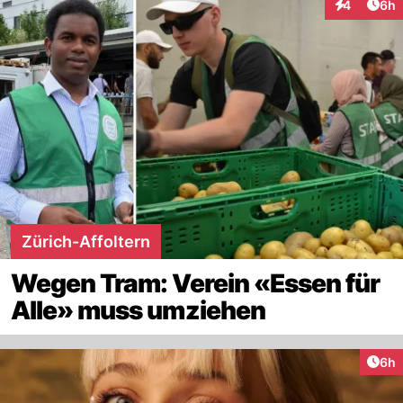
Arti
4
6h
Interaktion
Zürich-Affoltern
Wegen Tram: Verein «Essen für
Alle» muss umziehen
Arti
6h