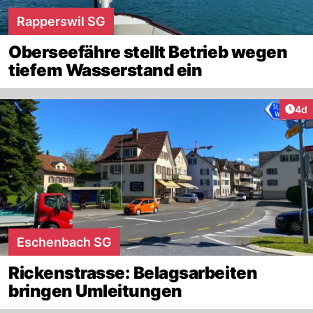
Rapperswil SG
Oberseefähre stellt Betrieb wegen
tiefem Wasserstand ein
Arti
4d
Eschenbach SG
Rickenstrasse: Belagsarbeiten
bringen Umleitungen