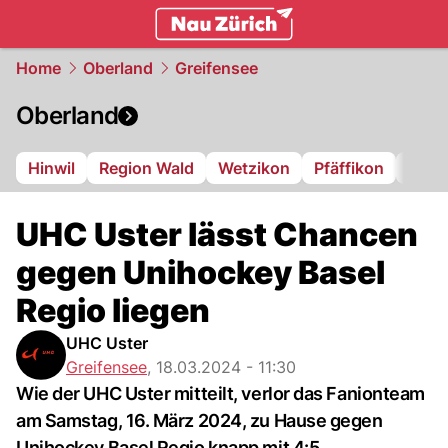
zurich.
NAU.ch
Home
Oberland
Greifensee
Oberland
Hinwil
Region Wald
Wetzikon
Pfäffikon
Dübe
UHC Uster lässt Chancen
gegen Unihockey Basel
Regio liegen
UHC Uster
Greifensee
,
18.03.2024 - 11:30
Wie der UHC Uster mitteilt, verlor das Fanionteam
am Samstag, 16. März 2024, zu Hause gegen
Unihockey Basel Regio knapp mit 4:5.