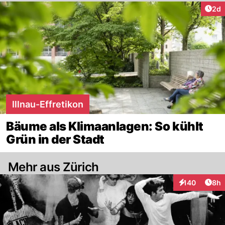
Arti
2d
Illnau-Effretikon
Bäume als Klimaanlagen: So kühlt
Grün in der Stadt
Mehr aus Zürich
Arti
140
8h
Interaktionen