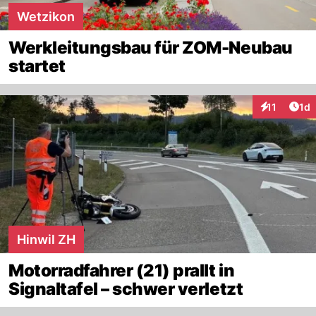
Wetzikon
Werkleitungsbau für ZOM-Neubau
startet
Art
11
1d
Interaktione
Hinwil ZH
Motorradfahrer (21) prallt in
Signaltafel – schwer verletzt