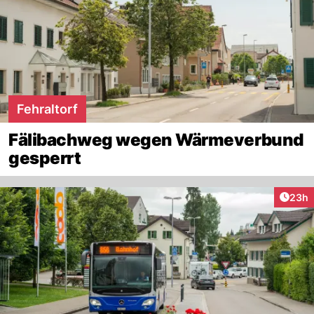
Fehraltorf
Fälibachweg wegen Wärmeverbund
gesperrt
Artik
23h