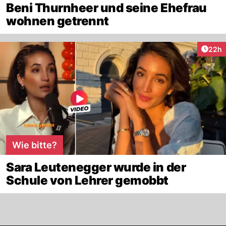
Beni Thurnheer und seine Ehefrau
wohnen getrennt
Artik
22h
Wie bitte?
Sara Leutenegger wurde in der
Schule von Lehrer gemobbt